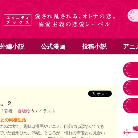
外編小説
公式漫画
投稿小説
アニ
エ。２
こ
/ 著者
香坂ゆう
/ イラスト
優との同棲生活
クスの塊で、趣味は漫画やアニメ、自分には恋なんてでき
ていた岩永ひめ、26歳。ところが、憧れの声優とお見合い