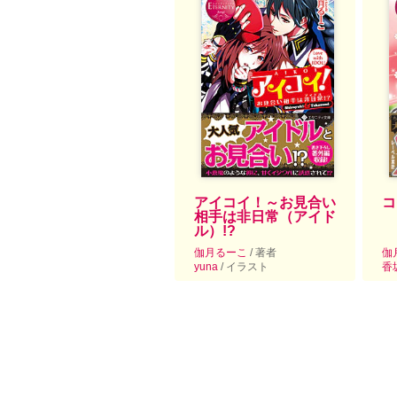
アイコイ！～お見合い
コ
相手は非日常（アイド
ル）!?
伽月るーこ
/ 著者
伽
yuna
/ イラスト
香