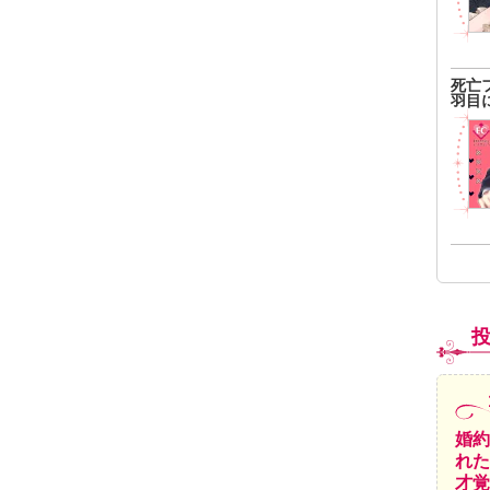
死亡
羽目
婚約
れた
才覚