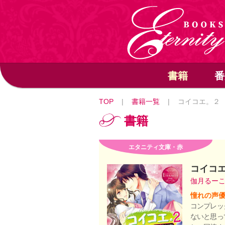
書籍
番
TOP
|
書籍一覧
|
コイコエ。２
書籍
エタニティ文庫・赤
コイコ
伽月るー
憧れの声
コンプレッ
ないと思っ