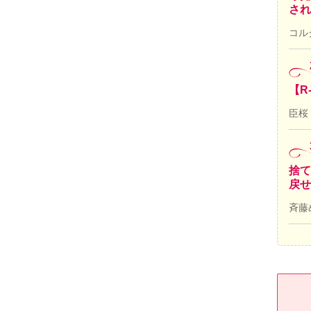
され
コル
【R
臣桜
捨て
戻せ
斉藤