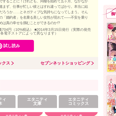
ですることに！けれども、同棲を始めて五ヶ月、なかなか
進まず、仕事が忙しい彼とはすれ違ってばかり。本当に結
だろうか……とネガティブな気持ちになってしまう。そん
御
の「婚約者」を名乗る美しい女性が現れて――不安を乗り
めは真の幸せを掴むことができるのか!?
価704円（10%税込） ■2014年3月15日発行（実際の発売
、各電子ストアによって異なります）
試し読み
ックス
セブンネットショッピング
ティ
エタニティ
エタニティ
本
文庫
コミックス