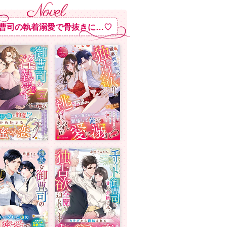
曹司の執着溺愛で骨抜きに…♡