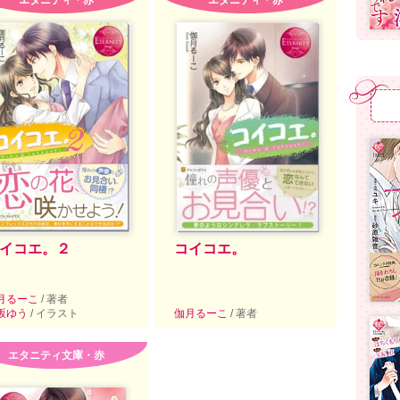
エタニティ・赤
エタニティ・赤
イコエ。２
コイコエ。
月るーこ
/ 著者
坂ゆう
/ イラスト
伽月るーこ
/ 著者
エタニティ文庫・赤