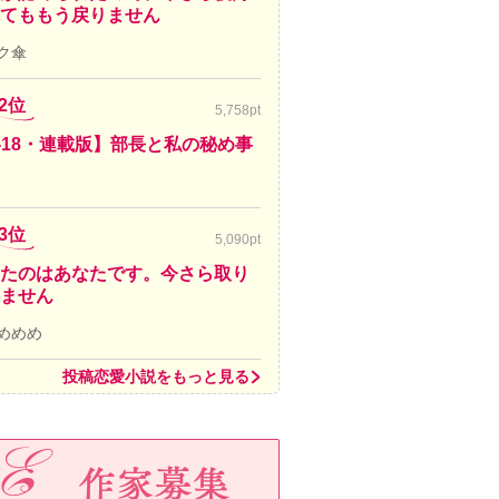
てももう戻りません
ク傘
2位
5,758pt
-18・連載版】部長と私の秘め事
3位
5,090pt
たのはあなたです。今さら取り
ません
めめめ
投稿恋愛小説をもっと見る