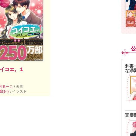
利害
イコエ。１
な溺
月るーこ
/ 著者
坂ゆう
/ イラスト
完璧