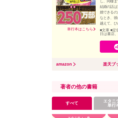
し、同棲ま
結婚の話は
婚できるの
なとき、彼
越えて、ひ
単行本はこちら
■文庫 ■定
日は書店
amazon
楽天ブ
著者の他の書籍
エタニ
すべて
単行