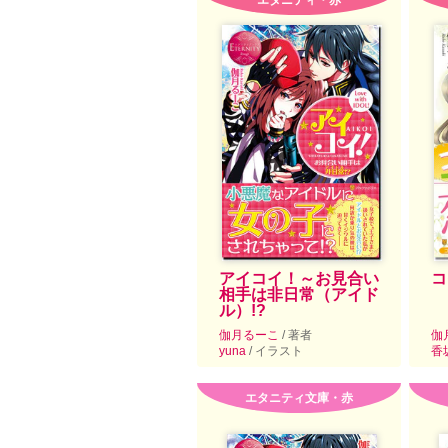
エタニティ・赤
アイコイ！～お見合い
コ
相手は非日常（アイド
ル）!?
伽月るーこ
/ 著者
伽
yuna
/ イラスト
香
エタニティ文庫・赤