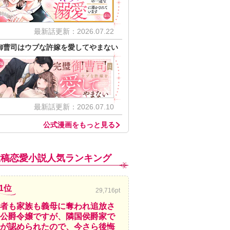
最新話更新：2026.07.22
御曹司はウブな許嫁を愛してやまない
最新話更新：2026.07.10
公式漫画をもっと見る
投稿恋愛小説人気ランキング
1位
29,716pt
者も家族も義母に奪われ追放さ
公爵令嬢ですが、隣国侯爵家で
が認められたので、今さら後悔