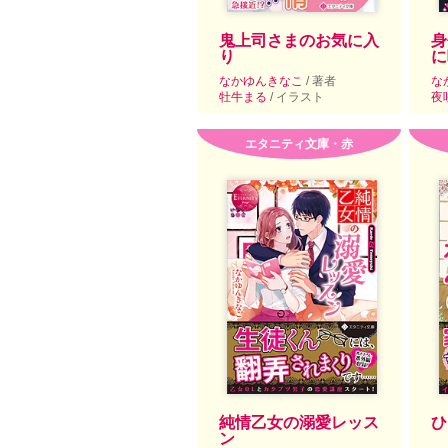
鬼上司さまのお気に入
身
り
に
なかゆんきなこ
/ 著者
な
牡牛まる
/ イラスト
夜
エタニティ文庫・赤
純情乙女の溺愛レッス
ひ
ン