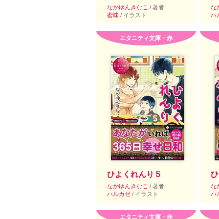
なかゆんきなこ
/ 著者
な
蜜味
/ イラスト
ハ
エタニティ文庫・赤
ひよくれんり５
ひ
なかゆんきなこ
/ 著者
な
ハルカゼ
/ イラスト
ハ
エタニティ文庫・赤