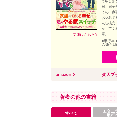
て申し訳
日、息子
うの一点
お休みす
んな彼女
かしてく
章。
文庫はこちら
■単行本 
の発売日
amazon
楽天ブ
著者の他の書籍
エタニ
すべて
単行