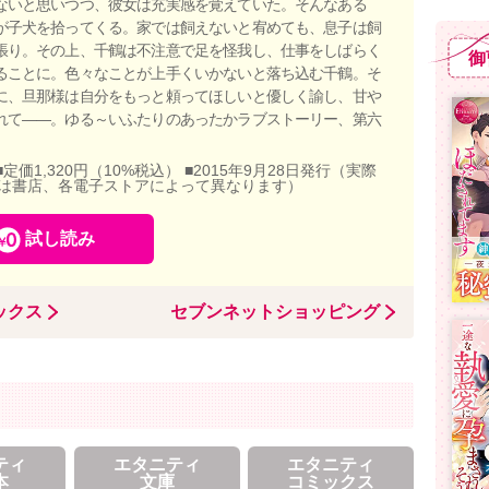
ないと思いつつ、彼女は充実感を覚えていた。そんなある
が子犬を拾ってくる。家では飼えないと宥めても、息子は飼
張り。その上、千鶴は不注意で足を怪我し、仕事をしばらく
御
ることに。色々なことが上手くいかないと落ち込む千鶴。そ
に、旦那様は自分をもっと頼ってほしいと優しく諭し、甘や
れて――。ゆる～いふたりのあったかラブストーリー、第六
■定価1,320円（10%税込） ■2015年9月28日発行（実際
は書店、各電子ストアによって異なります）
試し読み
ックス
セブンネットショッピング
ティ
エタニティ
エタニティ
本
文庫
コミックス