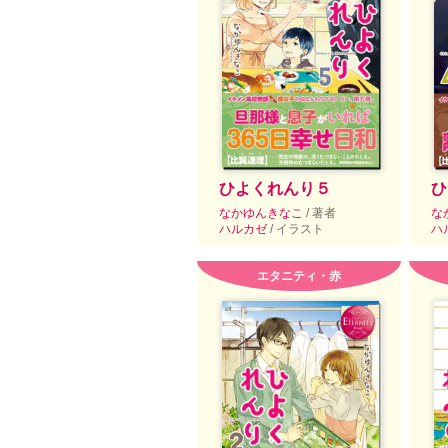
ひよくれんり５
ひ
なかゆんきなこ
/ 著者
な
ハルカゼ
/ イラスト
ハ
エタニティ・赤