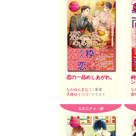
恋の一品めしあがれ。
純
ン
なかゆんきなこ
/ 著者
な
天路ゆうつづ
/ イラスト
蜜
エタニティ・赤