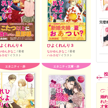
完璧
よくれんり４
ひよくれんり３
かゆんきなこ
/ 著者
なかゆんきなこ
/ 著者
ルカゼ
/ イラスト
ハルカゼ
/ イラスト
エタニティ・赤
エタニティ文庫・赤
婚約
れた
才覚