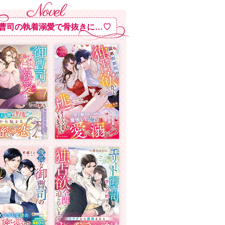
曹司の執着溺愛で骨抜きに…♡