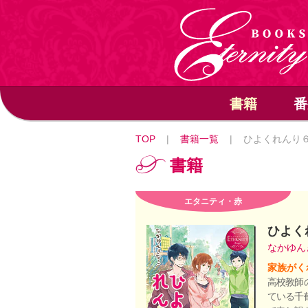
書籍
番
TOP
|
書籍一覧
|
ひよくれんり
書籍
エタニティ・赤
ひよく
なかゆん
家族がく
高校教師
ている千