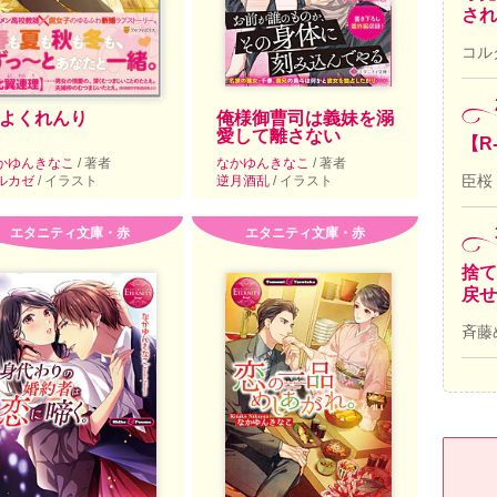
され
コル
よくれんり
俺様御曹司は義妹を溺
愛して離さない
【R
かゆんきなこ
/ 著者
なかゆんきなこ
/ 著者
臣桜
ルカゼ
/ イラスト
逆月酒乱
/ イラスト
エタニティ文庫・赤
エタニティ文庫・赤
捨て
戻せ
斉藤