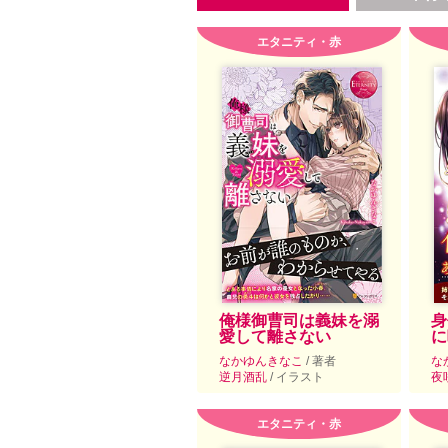
エタニティ・赤
俺様御曹司は義妹を溺
身
愛して離さない
に
なかゆんきなこ
/ 著者
な
逆月酒乱
/ イラスト
夜
エタニティ・赤