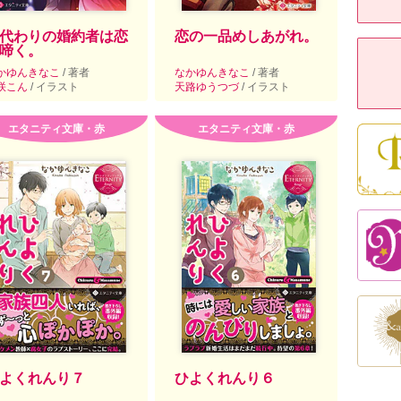
代わりの婚約者は恋
恋の一品めしあがれ。
啼く。
かゆんきなこ
/ 著者
なかゆんきなこ
/ 著者
咲こん
/ イラスト
天路ゆうつづ
/ イラスト
エタニティ文庫・赤
エタニティ文庫・赤
よくれんり７
ひよくれんり６