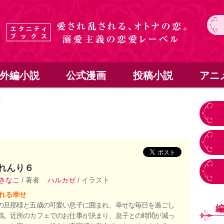
外編小説
公式漫画
投稿小説
アニ
６
れんり６
きなこ
/ 著者
ハルカゼ
/ イラスト
れる幸せ
の旦那様と五歳の可愛い息子に囲まれ、幸せな毎日を過ごし
鶴。近所のカフェでのお仕事が決まり、息子との時間が減っ