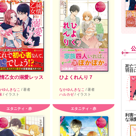
死亡
羽目
情乙女の溺愛レッス
ひよくれんり７
かゆんきなこ
/ 著者
なかゆんきなこ
/ 著者
味
/ イラスト
ハルカゼ
/ イラスト
エタニティ・赤
エタニティ・赤
利害
な溺