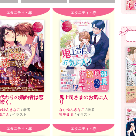
エタニティ・赤
エタニティ・赤
代わりの婚約者は恋
鬼上司さまのお気に入
啼く。
り
かゆんきなこ
/ 著者
なかゆんきなこ
/ 著者
咲こん
/ イラスト
牡牛まる
/ イラスト
エタニティ・赤
エタニティ・赤