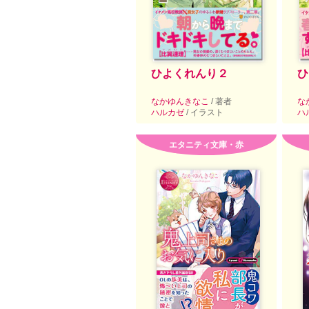
ひよくれんり２
ひ
なかゆんきなこ
/ 著者
な
ハルカゼ
/ イラスト
ハ
エタニティ文庫・赤