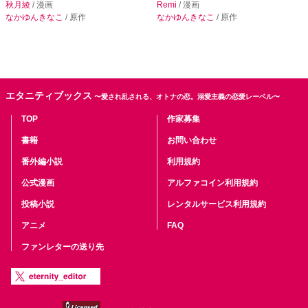
秋月綾
/ 漫画
Remi
/ 漫画
なかゆんきなこ
/ 原作
なかゆんきなこ
/ 原作
エタニティブックス
〜愛され乱される、オトナの恋。溺愛主義の恋愛レーベル〜
TOP
作家募集
書籍
お問い合わせ
番外編小説
利用規約
公式漫画
アルファコイン利用規約
投稿小説
レンタルサービス利用規約
アニメ
FAQ
ファンレターの送り先