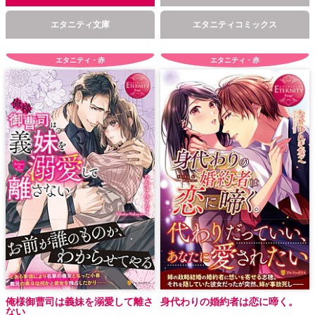
エタニティ文庫
エタニティコミックス
エタニティ・赤
エタニティ・赤
俺様御曹司は義妹を溺愛して離さ
身代わりの婚約者は恋に啼く。
ない