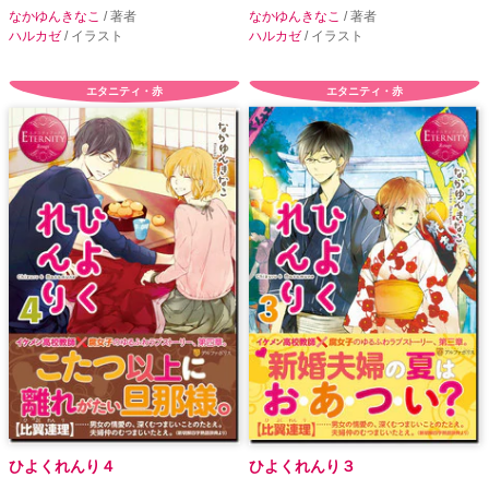
なかゆんきなこ
/ 著者
なかゆんきなこ
/ 著者
ハルカゼ
/ イラスト
ハルカゼ
/ イラスト
エタニティ・赤
エタニティ・赤
ひよくれんり４
ひよくれんり３