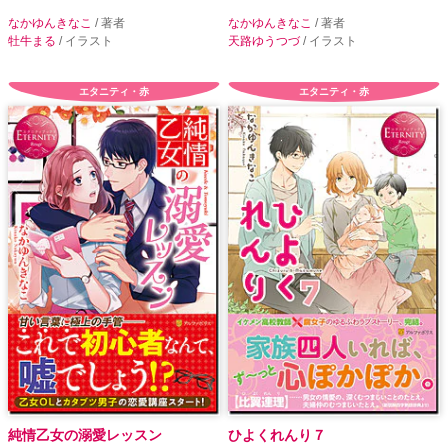
なかゆんきなこ
/ 著者
なかゆんきなこ
/ 著者
牡牛まる
/ イラスト
天路ゆうつづ
/ イラスト
エタニティ・赤
エタニティ・赤
純情乙女の溺愛レッスン
ひよくれんり７