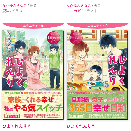
なかゆんきなこ
/ 著者
なかゆんきなこ
/ 著者
蜜味
/ イラスト
ハルカゼ
/ イラスト
エタニティ・赤
エタニティ・赤
ひよくれんり６
ひよくれんり５