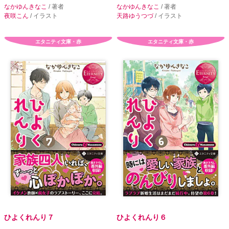
なかゆんきなこ
/ 著者
なかゆんきなこ
/ 著者
夜咲こん
/ イラスト
天路ゆうつづ
/ イラスト
エタニティ文庫・赤
エタニティ文庫・赤
ひよくれんり７
ひよくれんり６