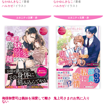
なかゆんきなこ
/ 著者
なかゆんきなこ
/ 著者
ハルカゼ
/ イラスト
ハルカゼ
/ イラスト
エタニティ文庫・赤
エタニティ文庫・赤
俺様御曹司は義妹を溺愛して離さ
鬼上司さまのお気に入り
ない