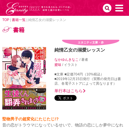
TOP
|
書籍一覧
|
純情乙女の溺愛レッスン
書籍
エタニティ文庫・赤
純情乙女の溺愛レッスン
なかゆんきなこ
/ 著者
蜜味
/ イラスト
■文庫
■定価704円（10%税込）
■2019年12月15日発行（実際の発売日は書
店、各電子ストアによって異なります）
単行本はこちら
堅物男子の超変化にたじたじ!?
昔の恋がトラウマになっているせいで、物語の恋にしか夢中になれ