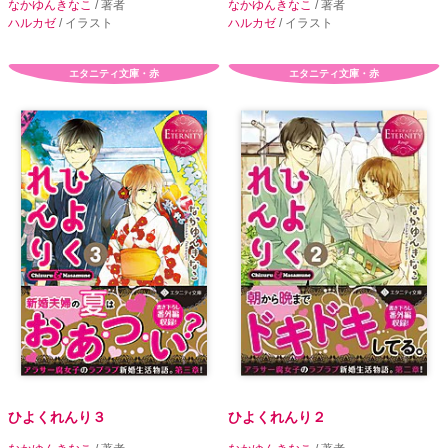
なかゆんきなこ
/ 著者
なかゆんきなこ
/ 著者
ハルカゼ
/ イラスト
ハルカゼ
/ イラスト
エタニティ文庫・赤
エタニティ文庫・赤
ひよくれんり３
ひよくれんり２