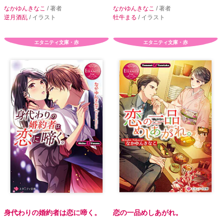
なかゆんきなこ
/ 著者
なかゆんきなこ
/ 著者
逆月酒乱
/ イラスト
牡牛まる
/ イラスト
エタニティ文庫・赤
エタニティ文庫・赤
身代わりの婚約者は恋に啼く。
恋の一品めしあがれ。