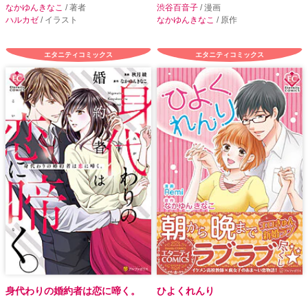
なかゆんきなこ
/ 著者
渋谷百音子
/ 漫画
ハルカゼ
/ イラスト
なかゆんきなこ
/ 原作
エタニティコミックス
エタニティコミックス
身代わりの婚約者は恋に啼く。
ひよくれんり