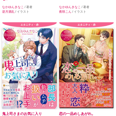
なかゆんきなこ
/ 著者
なかゆんきなこ
/ 著者
逆月酒乱
/ イラスト
夜咲こん
/ イラスト
エタニティ・赤
エタニティ・赤
鬼上司さまのお気に入り
恋の一品めしあがれ。