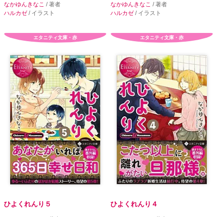
なかゆんきなこ
/ 著者
なかゆんきなこ
/ 著者
ハルカゼ
/ イラスト
ハルカゼ
/ イラスト
エタニティ文庫・赤
エタニティ文庫・赤
ひよくれんり５
ひよくれんり４