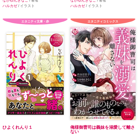
なかゆんきなこ
/ 著者
なかゆんきなこ
/ 著者
ハルカゼ
/ イラスト
ハルカゼ
/ イラスト
エタニティ文庫・赤
エタニティコミックス
ひよくれんり１
俺様御曹司は義妹を溺愛して離さ
ない