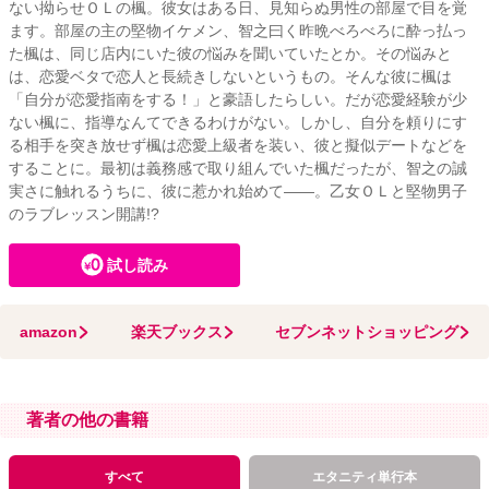
ない拗らせＯＬの楓。彼女はある日、見知らぬ男性の部屋で目を覚
ます。部屋の主の堅物イケメン、智之曰く昨晩べろべろに酔っ払っ
た楓は、同じ店内にいた彼の悩みを聞いていたとか。その悩みと
は、恋愛ベタで恋人と長続きしないというもの。そんな彼に楓は
「自分が恋愛指南をする！」と豪語したらしい。だが恋愛経験が少
ない楓に、指導なんてできるわけがない。しかし、自分を頼りにす
る相手を突き放せず楓は恋愛上級者を装い、彼と擬似デートなどを
することに。最初は義務感で取り組んでいた楓だったが、智之の誠
実さに触れるうちに、彼に惹かれ始めて――。乙女ＯＬと堅物男子
のラブレッスン開講!?
試し読み
amazon
楽天ブックス
セブンネットショッピング
著者の他の書籍
すべて
エタニティ単行本