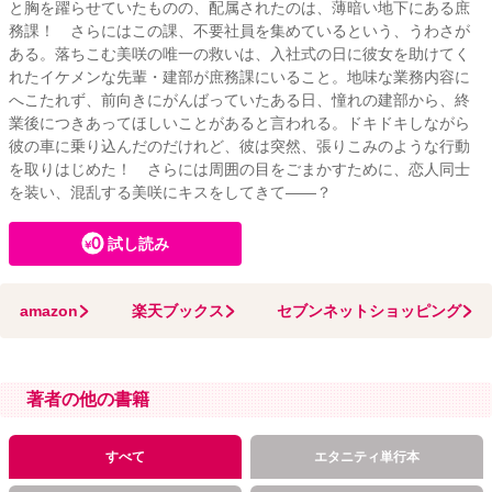
と胸を躍らせていたものの、配属されたのは、薄暗い地下にある庶
務課！ さらにはこの課、不要社員を集めているという、うわさが
ある。落ちこむ美咲の唯一の救いは、入社式の日に彼女を助けてく
れたイケメンな先輩・建部が庶務課にいること。地味な業務内容に
へこたれず、前向きにがんばっていたある日、憧れの建部から、終
業後につきあってほしいことがあると言われる。ドキドキしながら
彼の車に乗り込んだのだけれど、彼は突然、張りこみのような行動
を取りはじめた！ さらには周囲の目をごまかすために、恋人同士
を装い、混乱する美咲にキスをしてきて――？
試し読み
amazon
楽天ブックス
セブンネットショッピング
著者の他の書籍
すべて
エタニティ単行本