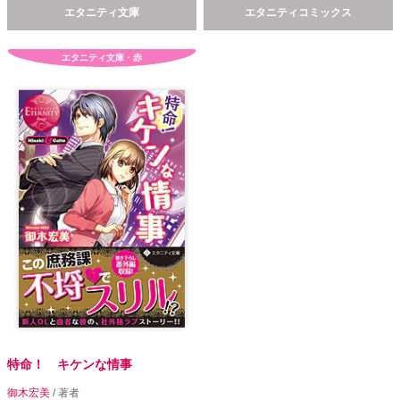
エタニティ文庫
エタニティコミックス
エタニティ文庫・赤
特命！ キケンな情事
御木宏美
/ 著者