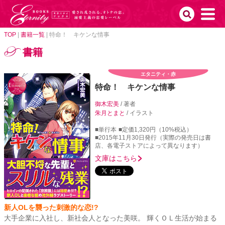
TOP
|
書籍一覧
|
特命！ キケンな情事
書籍
エタニティ・赤
特命！ キケンな情事
御木宏美
/ 著者
朱月とまと
/ イラスト
■単行本
■定価1,320円（10%税込）
■2015年11月30日発行（実際の発売日は書
店、各電子ストアによって異なります）
文庫はこちら
新人OLを襲った刺激的な恋!?
大手企業に入社し、新社会人となった美咲。 輝くＯＬ生活が始まる