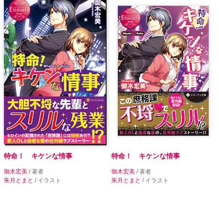
特命！ キケンな情事
特命！ キケンな情事
御木宏美
/ 著者
御木宏美
/ 著者
朱月とまと
/ イラスト
朱月とまと
/ イラスト