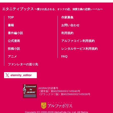
エタニティブックス
〜愛され乱される、オトナの恋。溺愛主義の恋愛レーベル〜
TOP
作家募集
書籍
お問い合わせ
番外編小説
利用規約
公式漫画
アルファコイン利用規約
投稿小説
レンタルサービス利用規約
アニメ
FAQ
ファンレターの送り先
JASRAC許諾番号
《通常版》第9025660001Y45040号
《デラックス♡版》第9025660002Y45038号
Copyright (C) 2000-2026 AlphaPolis Co.,Ltd. All Rights