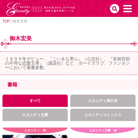
TOP
|
御木宏美
御木宏美
１９９５年デビュー。『こいきな男ら』（心交社）、『首相官邸
の不埒な恋愛主導』（講談社）など、ボーイズラブ、ファンタジ
ーにおいて著書多数。
書籍
すべて
エタニティ単行本
エタニティ文庫
エタニティコミックス
エタニティ・赤
エタニティ文庫・赤