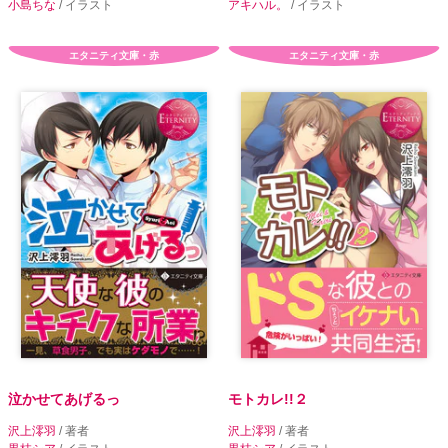
小島ちな
/ イラスト
アキハル。
/ イラスト
エタニティ文庫・赤
エタニティ文庫・赤
泣かせてあげるっ
モトカレ!!２
沢上澪羽
/ 著者
沢上澪羽
/ 著者