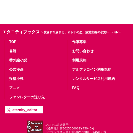
エタニティブックス
〜愛され乱される、オトナの恋。溺愛主義の恋愛レーベル〜
TOP
作家募集
書籍
お問い合わせ
番外編小説
利用規約
公式漫画
アルファコイン利用規約
投稿小説
レンタルサービス利用規約
アニメ
FAQ
ファンレターの送り先
JASRAC許諾番号
《通常版》第9025660001Y45040号
《デラックス♡版》第9025660002Y45038号