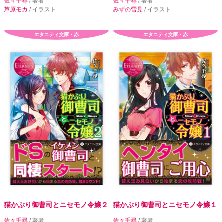
佐々千尋
/ 著者
佐々千尋
/ 著者
芦原モカ
/ イラスト
みずの雪見
/ イラスト
エタニティ文庫・赤
エタニティ文庫・赤
猫かぶり御曹司とニセモノ令嬢２
猫かぶり御曹司とニセモノ令嬢１
佐々千尋
/ 著者
佐々千尋
/ 著者