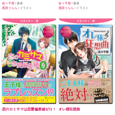
佐々千尋
/ 著者
佐々千尋
/ 著者
黒田うらら
/ イラスト
黒田うらら
/ イラスト
エタニティ・赤
エタニティ・赤
恋のカミサマは恋愛偏差値ゼロ！
オレ様狂想曲