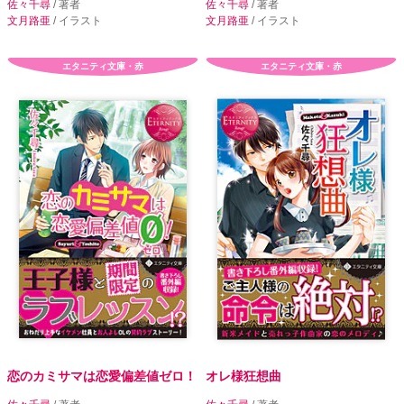
佐々千尋
/ 著者
佐々千尋
/ 著者
文月路亜
/ イラスト
文月路亜
/ イラスト
エタニティ文庫・赤
エタニティ文庫・赤
恋のカミサマは恋愛偏差値ゼロ！
オレ様狂想曲