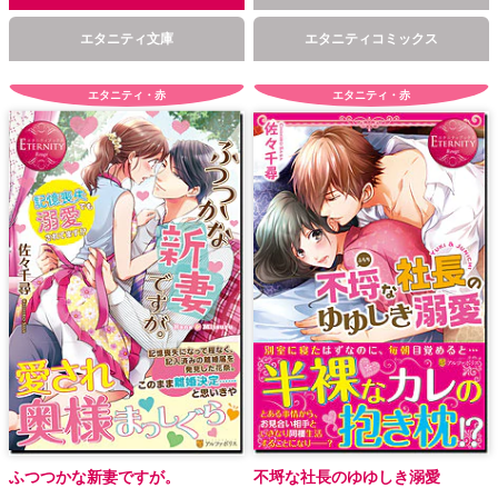
エタニティ文庫
エタニティコミックス
エタニティ・赤
エタニティ・赤
ふつつかな新妻ですが。
不埒な社長のゆゆしき溺愛