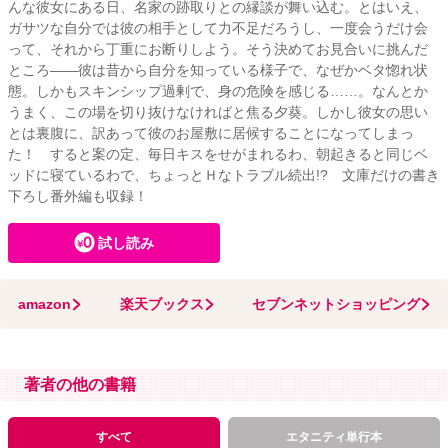
んな彼女にある日、名家の跡取りとの縁談が舞い込む。とはいえ、
ガサツな自分では彼の相手として力不足だろうし、一度会うだけ会
って、それから丁重にお断りしよう。そう決めてお見合いに挑んだ
ところ――彼は昔から自分を知っている様子で、なぜかベタ惚れ状
態。しかもスキンシップ過剰で、身の危険を感じる……。なんとか
うまく、この場を切り抜けなければと焦る夕葵。しかし彼女の思い
とは裏腹に、訳あって彼のお屋敷に居候することになってしまっ
た！ すると案の定、毎日キスをせがまれるわ、朝起きると同じベ
ッドに寝ているわで、ちょっとＨなトラブル続出!? 文庫だけの書き
下ろし番外編も収録！
試し読み
amazon
楽天ブックス
セブンネットショッピング
著者の他の書籍
すべて
エタニティ単行本