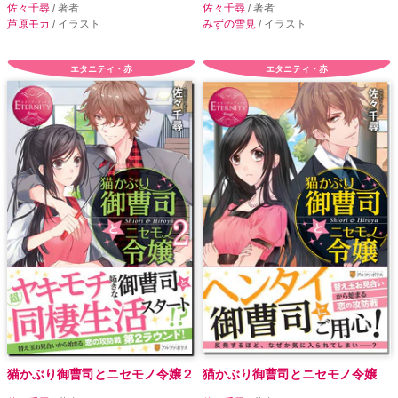
佐々千尋
/ 著者
佐々千尋
/ 著者
芦原モカ
/ イラスト
みずの雪見
/ イラスト
エタニティ・赤
エタニティ・赤
猫かぶり御曹司とニセモノ令嬢２
猫かぶり御曹司とニセモノ令嬢