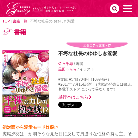
TOP
|
書籍一覧
|
不埒な社長のゆゆしき溺愛
書籍
エタニティ文庫・赤
不埒な社長のゆゆしき溺愛
佐々千尋
/ 著者
黒田うらら
/ イラスト
■文庫
■定価704円（10%税込）
■2017年7月15日発行（実際の発売日は書店、
各電子ストアによって異なります）
単行本はこちら
初対面から溺愛モード炸裂!?
虎尾夕葵は、か弱そうな見た目に反して男勝りな性格の持ち主。そ