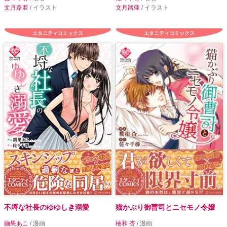
文月路亜
/ イラスト
文月路亜
/ イラスト
エタニティコミックス
エタニティコミックス
不埒な社長のゆゆしき溺愛
猫かぶり御曹司とニセモノ令嬢
繭果あこ
/ 漫画
柚和 杏
/ 漫画