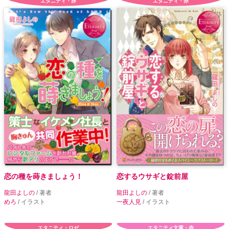
エタニティ・赤
エタニティ・赤
恋の種を蒔きましょう！
恋するウサギと錠前屋
龍田よしの
/ 著者
龍田よしの
/ 著者
めろ
/ イラスト
一夜人見
/ イラスト
エタニティ・ロゼ
エタニティ文庫・赤