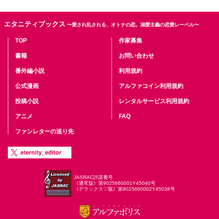
エタニティブックス
〜愛され乱される、オトナの恋。溺愛主義の恋愛レーベル〜
TOP
作家募集
書籍
お問い合わせ
番外編小説
利用規約
公式漫画
アルファコイン利用規約
投稿小説
レンタルサービス利用規約
アニメ
FAQ
ファンレターの送り先
JASRAC許諾番号
《通常版》第9025660001Y45040号
《デラックス♡版》第9025660002Y45038号