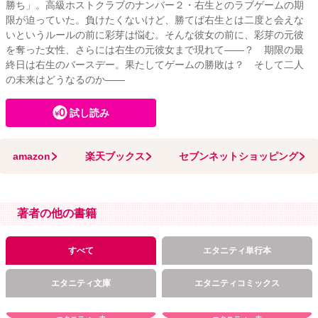
勝ち」。高級ホストクラブのナンバー２・右生とのラブゲームの期
限が迫っていた。負けたくないけど、勝てば右生とは二度と会えな
いというルールの前に彩芽は悩む。そんな彼女の前に、彩芽の元彼
を奪った女性、さらには右生の元彼女まで現れて――？ 期限の最
終日は右生のバースデー。果たしてゲームの勝敗は？ そして二人
の未来はどうなるのか――
試し読み
amazon
楽天ブックス
セブンネットショッピング
著者の他の書籍
すべて
エタニティ単行本
エタニティ文庫
エタニティコミックス