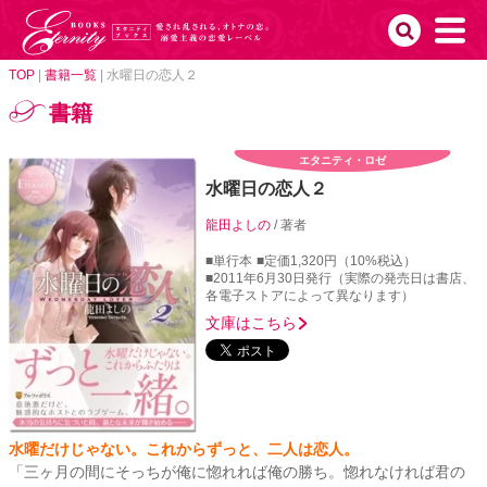
TOP
|
書籍一覧
|
水曜日の恋人２
書籍
エタニティ・ロゼ
水曜日の恋人２
龍田よしの
/ 著者
■単行本
■定価1,320円（10%税込）
■2011年6月30日発行（実際の発売日は書店、
各電子ストアによって異なります）
文庫はこちら
水曜だけじゃない。これからずっと、二人は恋人。
「三ヶ月の間にそっちが俺に惚れれば俺の勝ち。惚れなければ君の