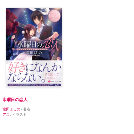
水曜日の恋人
龍田よしの
/ 著者
アズ
/ イラスト