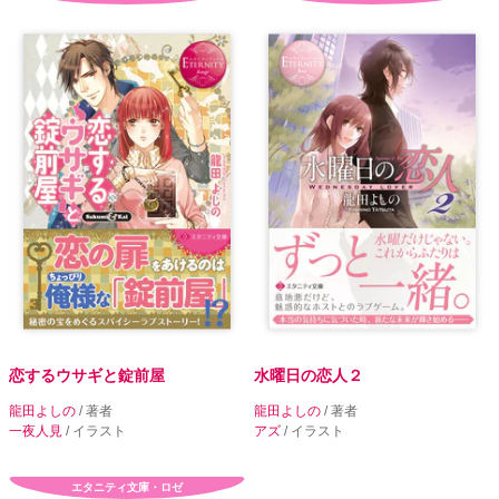
恋するウサギと錠前屋
水曜日の恋人２
龍田よしの
/ 著者
龍田よしの
/ 著者
一夜人見
/ イラスト
アズ
/ イラスト
エタニティ文庫・ロゼ