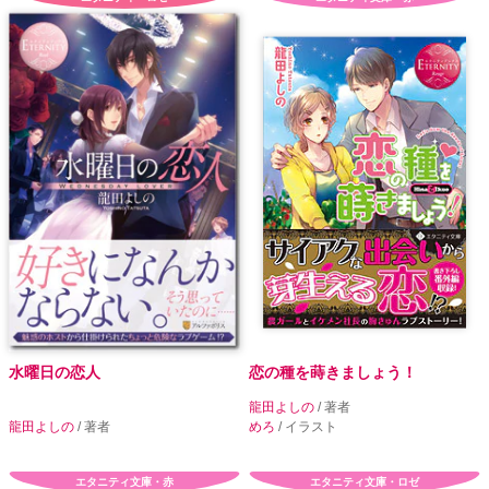
水曜日の恋人
恋の種を蒔きましょう！
龍田よしの
/ 著者
龍田よしの
/ 著者
めろ
/ イラスト
エタニティ文庫・赤
エタニティ文庫・ロゼ