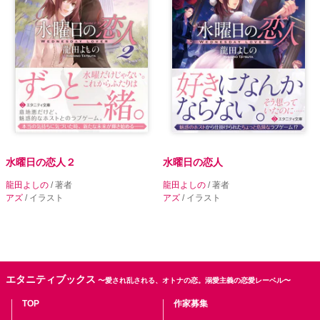
水曜日の恋人２
水曜日の恋人
龍田よしの
/ 著者
龍田よしの
/ 著者
アズ
/ イラスト
アズ
/ イラスト
エタニティブックス
〜愛され乱される、オトナの恋。溺愛主義の恋愛レーベル〜
TOP
作家募集