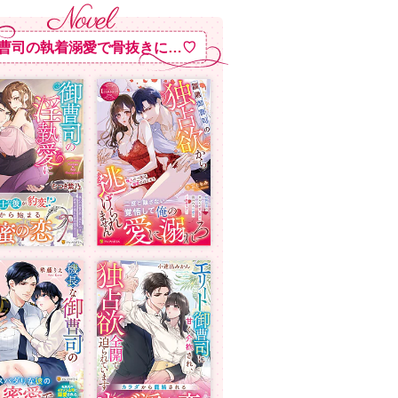
曹司の執着溺愛で骨抜きに…♡