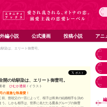
外編小説
公式漫画
投稿小説
アニ
幼馴染は、エリート御曹司。
全開の幼馴染は、エリート御曹司。
 著者
ひむか透留
/ イラスト
司の過激な執着愛！
く前、曾祖父の一言によって、桜子は将来の結婚相手を決め
まう。しかも相手は、世界に名だたる鷹条グループの御曹