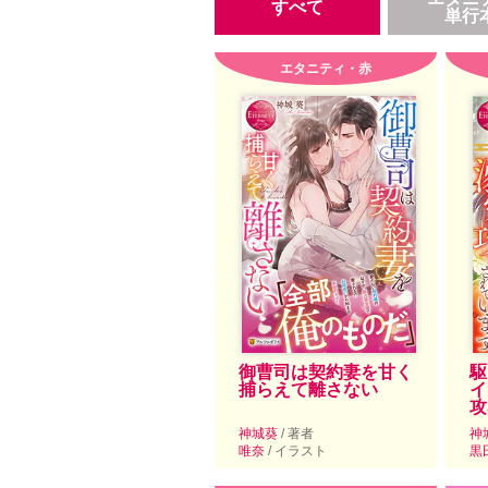
すべて
単行
エタニティ・赤
御曹司は契約妻を甘く
駆
捕らえて離さない
イ
攻
神城葵
/ 著者
神
唯奈
/ イラスト
黒