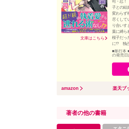
司・忍！
子との結
変わらず
尽くして
り合いす
葉に縛ら
桜子だっ
文庫はこちら
に!? 
■単行本 
の発売日
amazon
楽天ブ
著者の他の書籍
エタニ