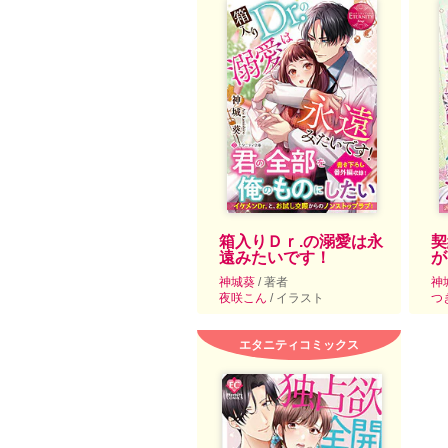
箱入りＤｒ.の溺愛は永
契
遠みたいです！
が
神城葵
/ 著者
神
夜咲こん
/ イラスト
つ
エタニティコミックス