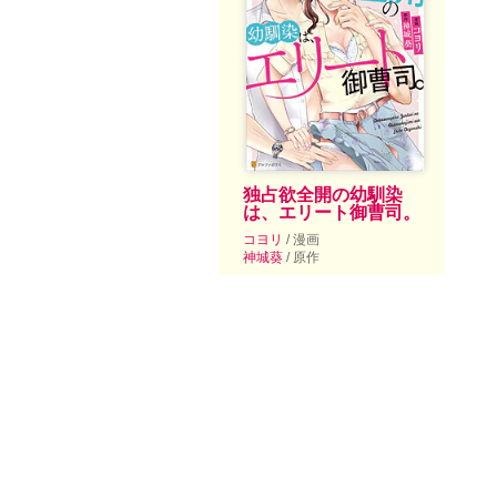
独占欲全開の幼馴染
は、エリート御曹司。
コヨリ
/ 漫画
神城葵
/ 原作