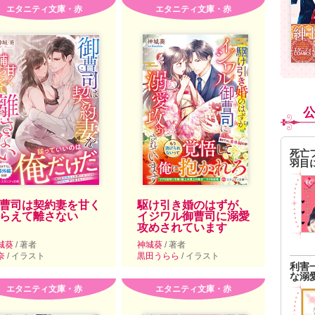
エタニティ文庫・赤
エタニティ文庫・赤
死亡
羽目
曹司は契約妻を甘く
駆け引き婚のはずが、
らえて離さない
イジワル御曹司に溺愛
攻めされています
城葵
/ 著者
神城葵
/ 著者
奈
/ イラスト
黒田うらら
/ イラスト
利害
な溺
エタニティ文庫・赤
エタニティ文庫・赤