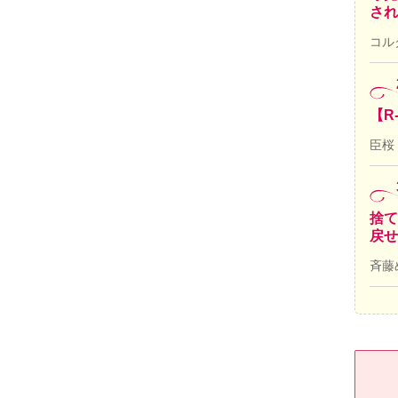
され
コル
【R
臣桜
捨て
戻せ
斉藤