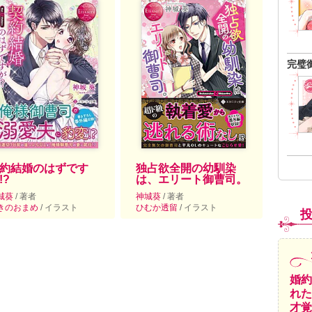
完璧
約結婚のはずです
独占欲全開の幼馴染
!?
は、エリート御曹司。
城葵
/ 著者
神城葵
/ 著者
きのおまめ
/ イラスト
ひむか透留
/ イラスト
婚約
れた
才覚