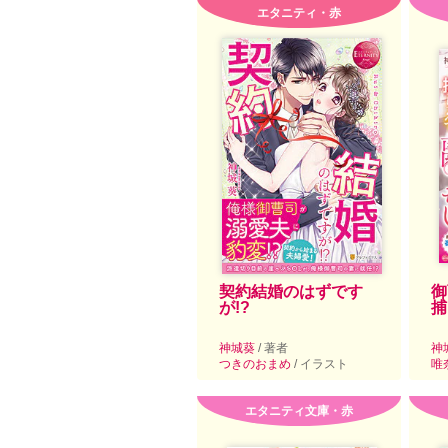
エタニティ・赤
契約結婚のはずです
御
が!?
捕
神城葵
/ 著者
神
つきのおまめ
/ イラスト
唯
エタニティ文庫・赤