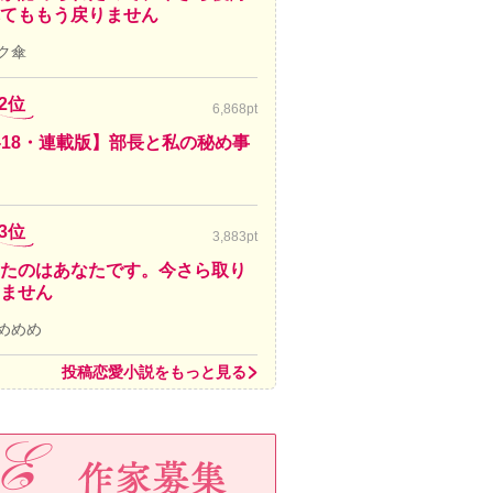
てももう戻りません
ク傘
2位
6,868pt
-18・連載版】部長と私の秘め事
3位
3,883pt
たのはあなたです。今さら取り
ません
めめめ
投稿恋愛小説をもっと見る