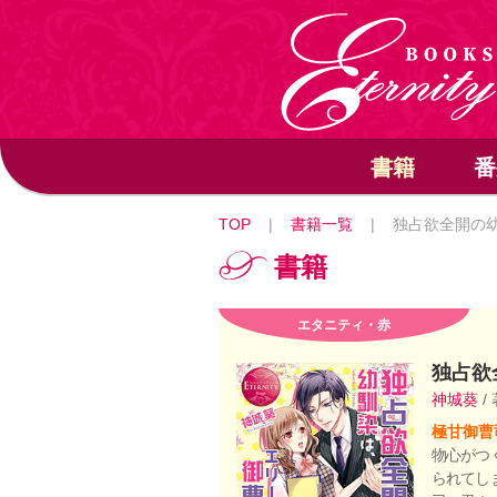
書籍
番
TOP
|
書籍一覧
|
独占欲全開の
書籍
エタニティ・赤
独占欲
神城葵
/
極甘御曹
物心がつ
られてし