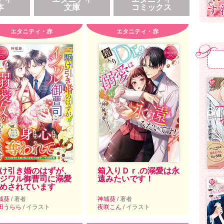
本
文庫
コミックス
エタニティ・赤
エタニティ・赤
け引き婚のはずが、
箱入りＤｒ.の溺愛は永
ジワル御曹司に溺愛
遠みたいです！
めされています
城葵
/ 著者
神城葵
/ 著者
田うらら
/ イラスト
夜咲こん
/ イラスト