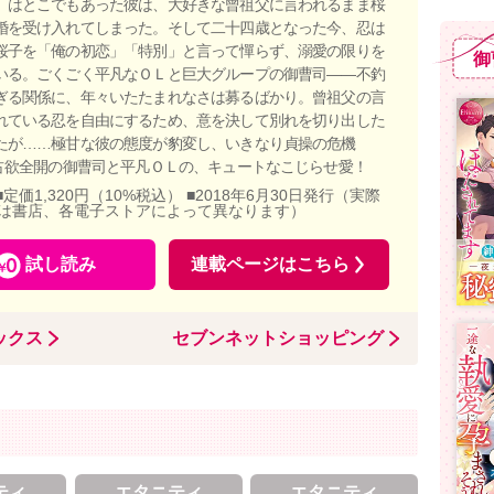
 はとこでもあった彼は、大好きな曾祖父に言われるまま桜
婚を受け入れてしまった。そして二十四歳となった今、忍は
桜子を「俺の初恋」「特別」と言って憚らず、溺愛の限りを
御
いる。ごくごく平凡なＯＬと巨大グループの御曹司――不釣
ぎる関係に、年々いたたまれなさは募るばかり。曾祖父の言
れている忍を自由にするため、意を決して別れを切り出した
たが……極甘な彼の態度が豹変し、いきなり貞操の危機
独占欲全開の御曹司と平凡ＯＬの、キュートなこじらせ愛！
■定価1,320円（10%税込） ■2018年6月30日発行（実際
は書店、各電子ストアによって異なります）
試し読み
連載ページはこちら
ックス
セブンネットショッピング
ティ
エタニティ
エタニティ