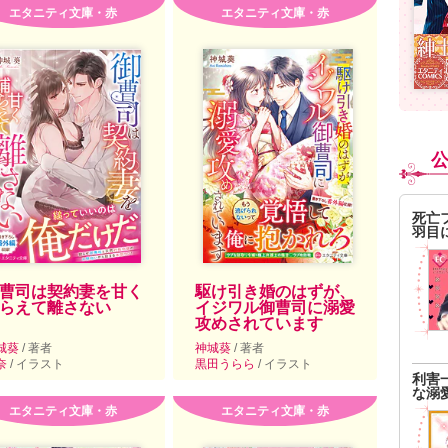
エタニティ文庫・赤
エタニティ文庫・赤
死亡
羽目
曹司は契約妻を甘く
駆け引き婚のはずが、
らえて離さない
イジワル御曹司に溺愛
攻めされています
城葵
/ 著者
神城葵
/ 著者
奈
/ イラスト
黒田うらら
/ イラスト
利害
な溺
エタニティ文庫・赤
エタニティ文庫・赤