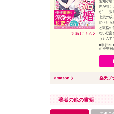
通知が増
内が届く
が！ 張
七歳の成
婚させる
ど破格の
ない提案
文庫はこちら
うもので
■単行本 
の発売日
amazon
楽天ブ
著者の他の書籍
エタニ