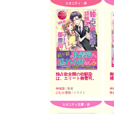
エタニティ・赤
独占欲全開の幼馴染
御
は、エリート御曹司。
捕
神城葵
/ 著者
神
ひむか透留
/ イラスト
唯
エタニティ文庫・赤