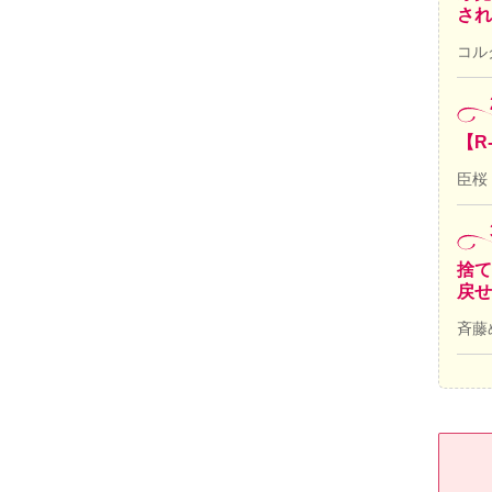
され
コル
【R
臣桜
捨て
戻せ
斉藤