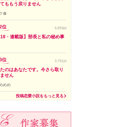
てももう戻りません
ク傘
2位
6,859pt
-18・連載版】部長と私の秘め事
3位
3,791pt
たのはあなたです。今さら取り
ません
めめめ
投稿恋愛小説をもっと見る