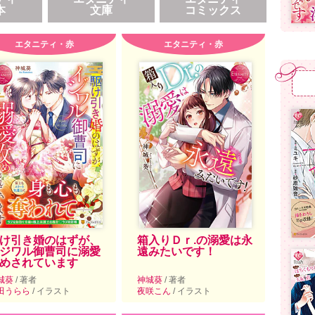
本
文庫
コミックス
エタニティ・赤
エタニティ・赤
け引き婚のはずが、
箱入りＤｒ.の溺愛は永
ジワル御曹司に溺愛
遠みたいです！
めされています
城葵
/ 著者
神城葵
/ 著者
田うらら
/ イラスト
夜咲こん
/ イラスト