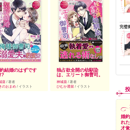
完璧
約結婚のはずです
独占欲全開の幼馴染
!?
は、エリート御曹司。
城葵
/ 著者
神城葵
/ 著者
きのおまめ
/ イラスト
ひむか透留
/ イラスト
婚約
れた
才覚