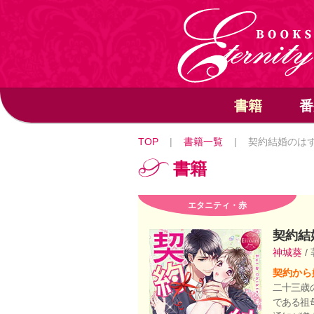
書籍
番
TOP
|
書籍一覧
|
契約結婚のはず
書籍
エタニティ・赤
契約結
神城葵
/
契約から
二十三歳
である祖