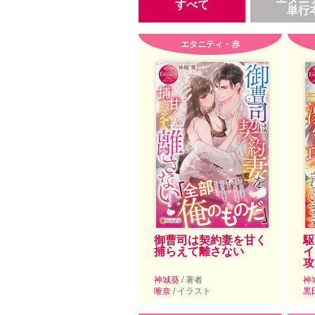
すべて
単行
エタニティ・赤
御曹司は契約妻を甘く
駆
捕らえて離さない
イ
攻
神城葵
/ 著者
神
唯奈
/ イラスト
黒