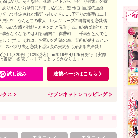
えるばかり。そんな時、派遣サイトから『子守り募集』の案
。ありえない好条件に即申し込むと、翌日には面接の連絡
り切って指定された場所へ赴いたら……子守りの相手は二十
御
人男性!? なんとこの求人、巨大グループの御曹司を恋愛結
為、彼の父親が仕組んだものだと発覚する。結婚は論外だけ
仕事がなくなるのは困る瑠依に、御曹司――千尋がとんでも
をしてきた。それは、お互いの利益の為、契約結婚するとい
!? スパダリ夫と恋愛不感症妻の契約から始まる夫婦愛！
■定価1,320円（10%税込） ■2019年4月25日発行（実際
は書店、各電子ストアによって異なります）
試し読み
連載ページはこちら
ックス
セブンネットショッピング
ティ
エタニティ
エタニティ