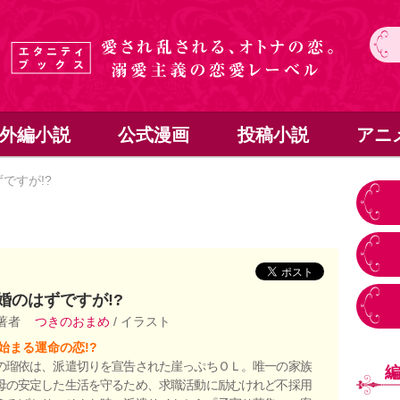
外編小説
公式漫画
投稿小説
アニ
ですが!?
婚のはずですが!?
 著者
つきのおまめ
/ イラスト
始まる運命の恋!?
の瑠依は、派遣切りを宣告された崖っぷちＯＬ。唯一の家族
母の安定した生活を守るため、求職活動に励むけれど不採用