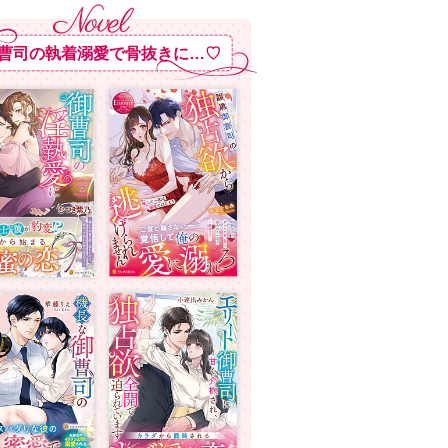
曹司の執着溺愛で骨抜きに…♡