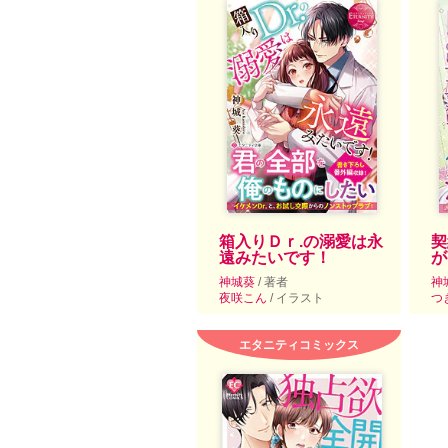
箱入りＤｒ.の溺愛は永
契
遠みたいです！
が
神城葵
/ 著者
神
夜咲こん
/ イラスト
つ
エタニティコミックス