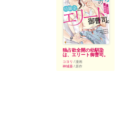
独占欲全開の幼馴染
は、エリート御曹司。
コヨリ
/ 漫画
神城葵
/ 原作