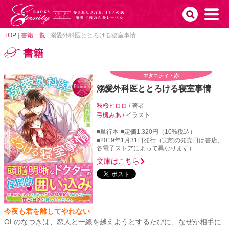
TOP
|
書籍一覧
|
溺愛外科医ととろける寝室事情
書籍
エタニティ・赤
溺愛外科医ととろける寝室事情
秋桜ヒロロ
/ 著者
弓槻みあ
/ イラスト
■単行本
■定価1,320円（10%税込）
■2019年1月31日発行（実際の発売日は書店、
各電子ストアによって異なります）
文庫はこちら
今夜も君を離してやれない
OLのなつきは、恋人と一線を越えようとするたびに、なぜか相手に