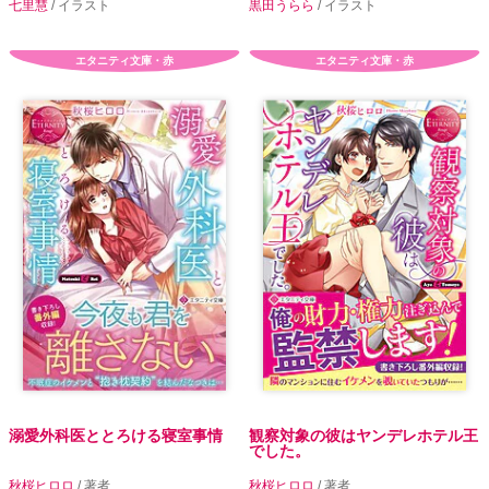
七里慧
/ イラスト
黒田うらら
/ イラスト
エタニティ文庫・赤
エタニティ文庫・赤
溺愛外科医ととろける寝室事情
観察対象の彼はヤンデレホテル王
でした。
秋桜ヒロロ
/ 著者
秋桜ヒロロ
/ 著者