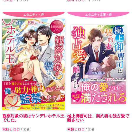
エタニティ・赤
エタニティ文庫・赤
観察対象の彼はヤンデレホテル王
極上御曹司は、契約妻を独占愛で
でした。
離さない
秋桜ヒロロ
/ 著者
秋桜ヒロロ
/ 著者