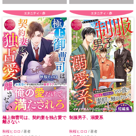
エタニティ・赤
エタニティ・赤
極上御曹司は、契約妻を独占愛で
制服男子、溺愛系
離さない
秋桜ヒロロ
/ 著者
秋桜ヒロロ
/ 著者