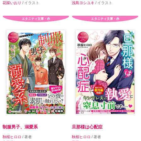
花綵いおり
/ イラスト
浅島ヨシユキ
/ イラスト
エタニティ文庫・赤
エタニティ文庫・赤
制服男子、溺愛系
旦那様は心配症
秋桜ヒロロ
/ 著者
秋桜ヒロロ
/ 著者