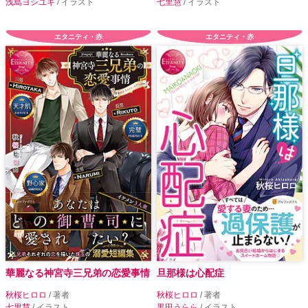
浅島ヨシユキ
/ イラスト
七里慧
/ イラスト
エタニティ・赤
エタニティ・赤
華麗なる神宮寺三兄弟の恋愛事情
旦那様は心配症
秋桜ヒロロ
/ 著者
秋桜ヒロロ
/ 著者
七里慧
/ イラスト
黒田うらら
/ イラスト