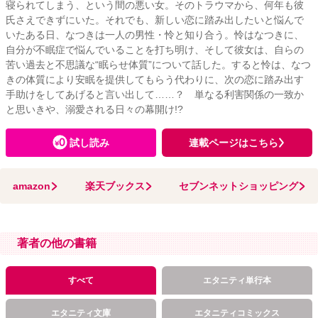
寝られてしまう、という間の悪い女。そのトラウマから、何年も彼
氏さえできずにいた。それでも、新しい恋に踏み出したいと悩んで
いたある日、なつきは一人の男性・怜と知り合う。怜はなつきに、
自分が不眠症で悩んでいることを打ち明け、そして彼女は、自らの
苦い過去と不思議な“眠らせ体質”について話した。すると怜は、なつ
きの体質により安眠を提供してもらう代わりに、次の恋に踏み出す
手助けをしてあげると言い出して……？ 単なる利害関係の一致か
と思いきや、溺愛される日々の幕開け!?
試し読み
連載ページはこちら
amazon
楽天ブックス
セブンネットショッピング
著者の他の書籍
すべて
エタニティ単行本
エタニティ文庫
エタニティコミックス