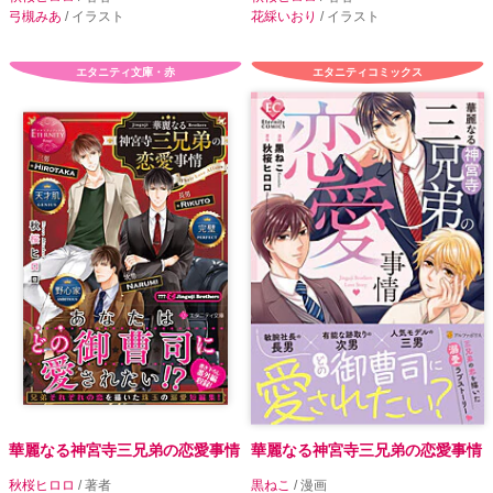
弓槻みあ
/ イラスト
花綵いおり
/ イラスト
エタニティ文庫・赤
エタニティコミックス
華麗なる神宮寺三兄弟の恋愛事情
華麗なる神宮寺三兄弟の恋愛事情
秋桜ヒロロ
/ 著者
黒ねこ
/ 漫画