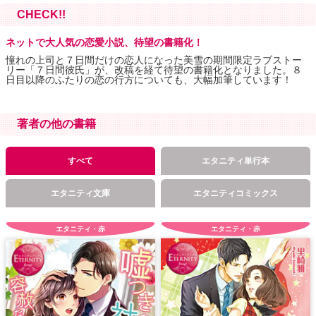
CHECK!!
ネットで大人気の恋愛小説、待望の書籍化！
憧れの上司と７日間だけの恋人になった美雪の期間限定ラブストー
リー「７日間彼氏」が、改稿を経て待望の書籍化となりました。８
日目以降のふたりの恋の行方についても、大幅加筆しています！
著者の他の書籍
すべて
エタニティ単行本
エタニティ文庫
エタニティコミックス
エタニティ・赤
エタニティ・赤