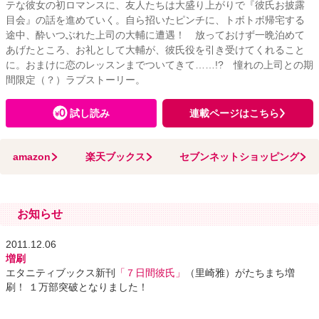
テな彼女の初ロマンスに、友人たちは大盛り上がりで『彼氏お披露
目会』の話を進めていく。自ら招いたピンチに、トボトボ帰宅する
途中、酔いつぶれた上司の大輔に遭遇！ 放っておけず一晩泊めて
あげたところ、お礼として大輔が、彼氏役を引き受けてくれること
に。おまけに恋のレッスンまでついてきて……!? 憧れの上司との期
間限定（？）ラブストーリー。
試し読み
連載ページはこちら
amazon
楽天ブックス
セブンネットショッピング
お知らせ
2011.12.06
増刷
エタニティブックス新刊
「７日間彼氏」
（里崎雅）がたちまち増
刷！ １万部突破となりました！