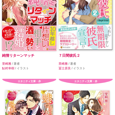
純情リターンマッチ
７日間彼氏２
里崎雅
/ 著者
里崎雅
/ 著者
鮎村幸樹
/ イラスト
冨士原良
/ イラスト
エタニティ文庫・赤
エタニティ文庫・赤