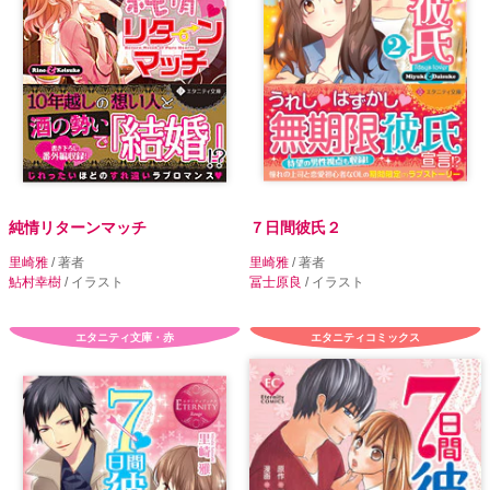
純情リターンマッチ
７日間彼氏２
里崎雅
/ 著者
里崎雅
/ 著者
鮎村幸樹
/ イラスト
冨士原良
/ イラスト
エタニティ文庫・赤
エタニティコミックス