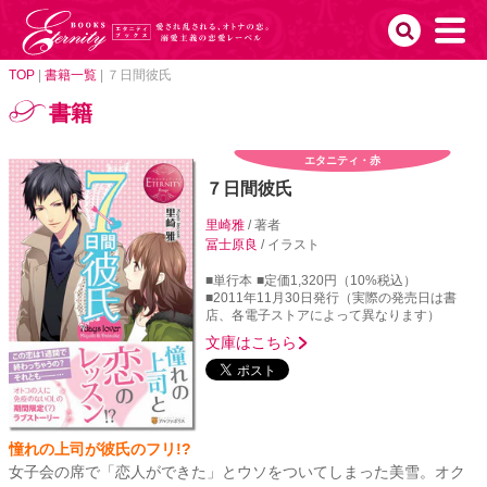
TOP
|
書籍一覧
|
７日間彼氏
書籍
エタニティ・赤
７日間彼氏
里崎雅
/ 著者
冨士原良
/ イラスト
■単行本
■定価1,320円（10%税込）
■2011年11月30日発行（実際の発売日は書
店、各電子ストアによって異なります）
文庫はこちら
憧れの上司が彼氏のフリ!?
女子会の席で「恋人ができた」とウソをついてしまった美雪。オク