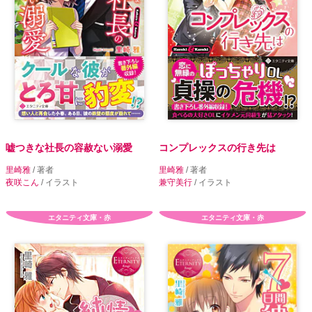
嘘つきな社長の容赦ない溺愛
コンプレックスの行き先は
里崎雅
/ 著者
里崎雅
/ 著者
夜咲こん
/ イラスト
兼守美行
/ イラスト
エタニティ文庫・赤
エタニティ文庫・赤