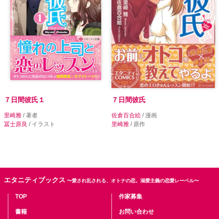
７日間彼氏１
７日間彼氏
里崎雅
/ 著者
佐倉百合絵
/ 漫画
冨士原良
/ イラスト
里崎雅
/ 原作
エタニティブックス
〜愛され乱される、オトナの恋。溺愛主義の恋愛レーベル〜
TOP
作家募集
書籍
お問い合わせ