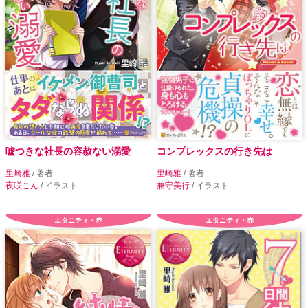
嘘つきな社長の容赦ない溺愛
コンプレックスの行き先は
里崎雅
/ 著者
里崎雅
/ 著者
夜咲こん
/ イラスト
兼守美行
/ イラスト
エタニティ・赤
エタニティ・赤