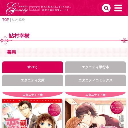
TOP
|
鮎村幸樹
鮎村幸樹
書籍
すべて
エタニティ単行本
エタニティ文庫
エタニティコミックス
エタニティ・赤
エタニティ・赤