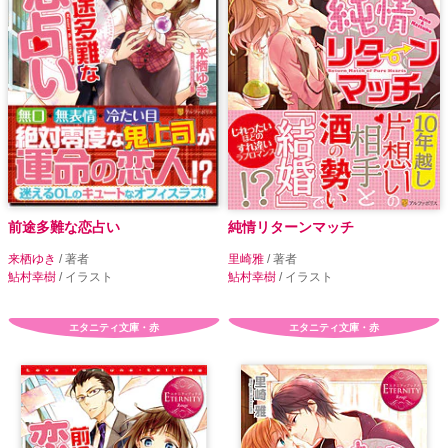
前途多難な恋占い
純情リターンマッチ
来栖ゆき
/ 著者
里崎雅
/ 著者
鮎村幸樹
/ イラスト
鮎村幸樹
/ イラスト
エタニティ文庫・赤
エタニティ文庫・赤