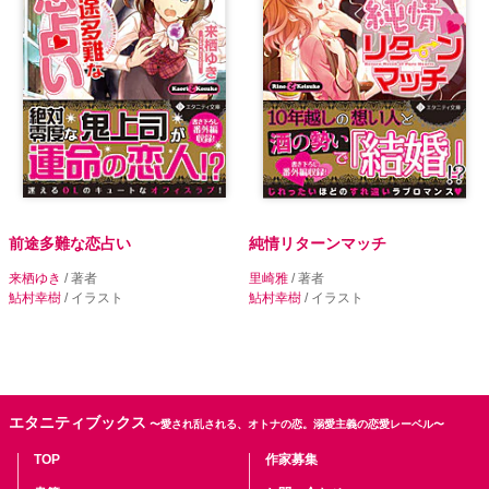
前途多難な恋占い
純情リターンマッチ
来栖ゆき
/ 著者
里崎雅
/ 著者
鮎村幸樹
/ イラスト
鮎村幸樹
/ イラスト
エタニティブックス
〜愛され乱される、オトナの恋。溺愛主義の恋愛レーベル〜
TOP
作家募集