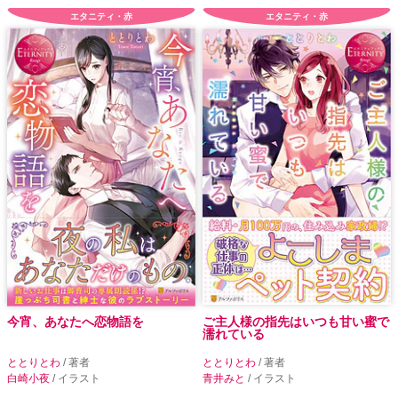
エタニティ・赤
エタニティ・赤
今宵、あなたへ恋物語を
ご主人様の指先はいつも甘い蜜で
濡れている
ととりとわ
/ 著者
ととりとわ
/ 著者
白崎小夜
/ イラスト
青井みと
/ イラスト