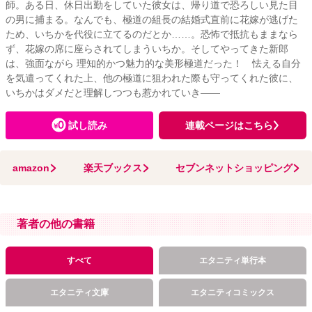
師。ある日、休日出勤をしていた彼女は、帰り道で恐ろしい見た目
の男に捕まる。なんでも、極道の組長の結婚式直前に花嫁が逃げた
ため、いちかを代役に立てるのだとか……。恐怖で抵抗もままなら
ず、花嫁の席に座らされてしまういちか。そしてやってきた新郎
は、強面ながら 理知的かつ魅力的な美形極道だった！ 怯える自分
を気遣ってくれた上、他の極道に狙われた際も守ってくれた彼に、
いちかはダメだと理解しつつも惹かれていき――
試し読み
連載ページはこちら
amazon
楽天ブックス
セブンネットショッピング
著者の他の書籍
すべて
エタニティ単行本
エタニティ文庫
エタニティコミックス