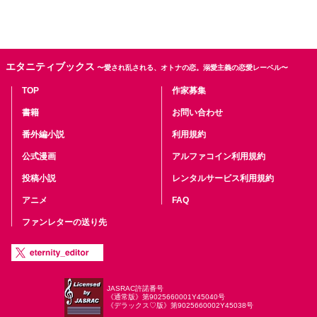
エタニティブックス
〜愛され乱される、オトナの恋。溺愛主義の恋愛レーベル〜
TOP
作家募集
書籍
お問い合わせ
番外編小説
利用規約
公式漫画
アルファコイン利用規約
投稿小説
レンタルサービス利用規約
アニメ
FAQ
ファンレターの送り先
JASRAC許諾番号
《通常版》第9025660001Y45040号
《デラックス♡版》第9025660002Y45038号