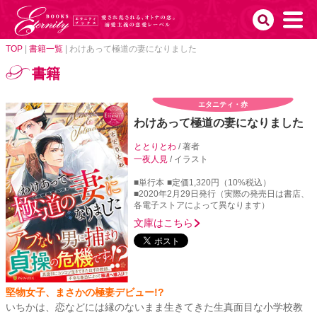
TOP
|
書籍一覧
|
わけあって極道の妻になりました
書籍
エタニティ・赤
わけあって極道の妻になりました
ととりとわ
/ 著者
一夜人見
/ イラスト
■単行本
■定価1,320円（10%税込）
■2020年2月29日発行（実際の発売日は書店、
各電子ストアによって異なります）
文庫はこちら
堅物女子、まさかの極妻デビュー!?
いちかは、恋などには縁のないまま生きてきた生真面目な小学校教