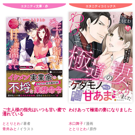
エタニティ文庫・赤
エタニティコミックス
ご主人様の指先はいつも甘い蜜で
わけあって極道の妻になりました
濡れている
ととりとわ
/ 著者
水口舞子
/ 漫画
青井みと
/ イラスト
ととりとわ
/ 原作