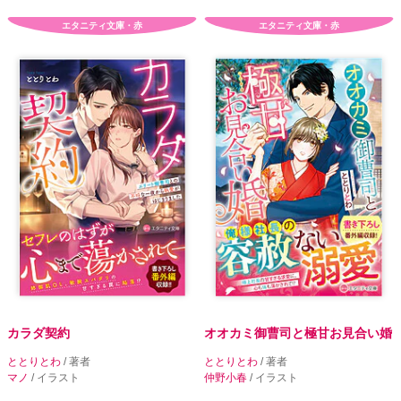
エタニティ文庫・赤
エタニティ文庫・赤
カラダ契約
オオカミ御曹司と極甘お見合い婚
ととりとわ
/ 著者
ととりとわ
/ 著者
マノ
/ イラスト
仲野小春
/ イラスト