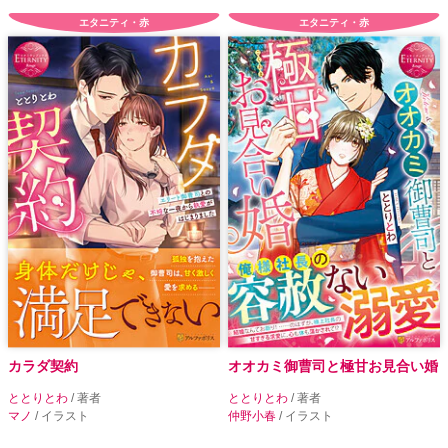
エタニティ・赤
エタニティ・赤
カラダ契約
オオカミ御曹司と極甘お見合い婚
ととりとわ
/ 著者
ととりとわ
/ 著者
マノ
/ イラスト
仲野小春
/ イラスト