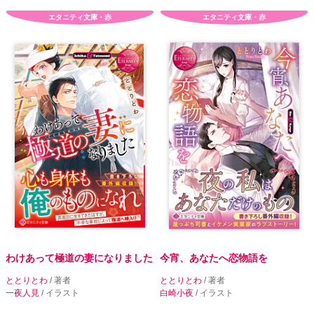
エタニティ文庫・赤
エタニティ文庫・赤
わけあって極道の妻になりました
今宵、あなたへ恋物語を
ととりとわ
/ 著者
ととりとわ
/ 著者
一夜人見
/ イラスト
白崎小夜
/ イラスト