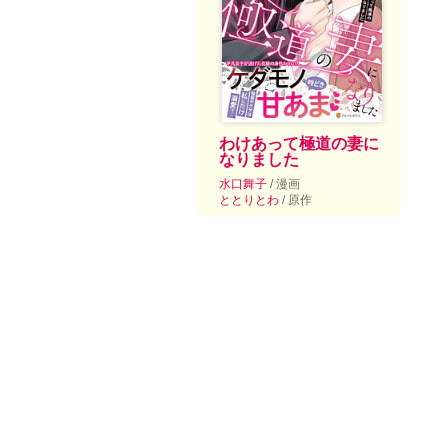
わけあって極道の妻に
なりました
水口舞子
/ 漫画
ととりとわ
/ 原作