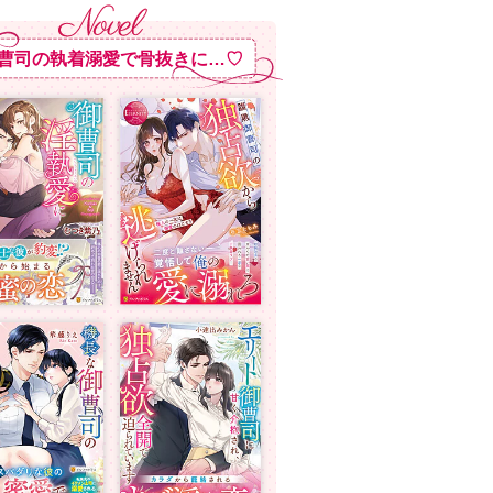
曹司の執着溺愛で骨抜きに…♡