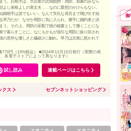
まう。お相手は、大企業の次期総帥・周防。肩書のみなら
顔よし体格よしの美丈夫……なのに愛想のかけらもない。
結婚相手は誰でもいい」なんて失礼な発言まで飛び出す始
御
る琴乃だが、なぜか周防に気に入られ、勝手に婚約者と決
まう。その上、周防の采配で彼の秘書として働くことにな
家で暮らすことに。なにもかもが強引な周防に振り回され
彼の意外な優しさと繊細さに触れ、琴乃は次第に惹かれて
価770円（10%税込） ■2024年12月15日発行（実際の発
店、各電子ストアによって異なります）
試し読み
連載ページはこちら
ックス
セブンネットショッピング
ティ
エタニティ
エタニティ