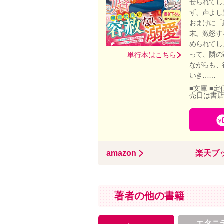
せられてし
ず、声よし
おまけに「
末。激怒す
められてし
って、隣の
単行本はこちら
ながらも、
いき……
■文庫 ■定
売日は書
amazon
楽天ブ
著者の他の書籍
エタニ