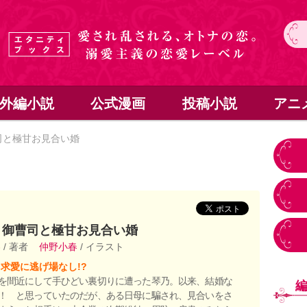
外編小説
公式漫画
投稿小説
アニ
司と極甘お見合い婚
ミ御曹司と極甘お見合い婚
わ
/ 著者
仲野小春
/ イラスト
求愛に逃げ場なし!?
を間近にして手ひどい裏切りに遭った琴乃。以来、結婚な
！ と思っていたのだが、ある日母に騙され、見合いをさ