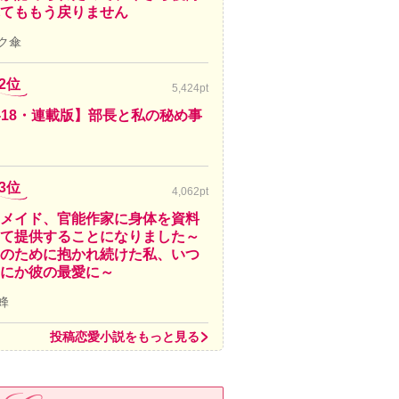
てももう戻りません
ク傘
2位
5,424pt
-18・連載版】部長と私の秘め事
3位
4,062pt
メイド、官能作家に身体を資料
て提供することになりました～
のために抱かれ続けた私、いつ
にか彼の最愛に～
蜂
投稿恋愛小説をもっと見る