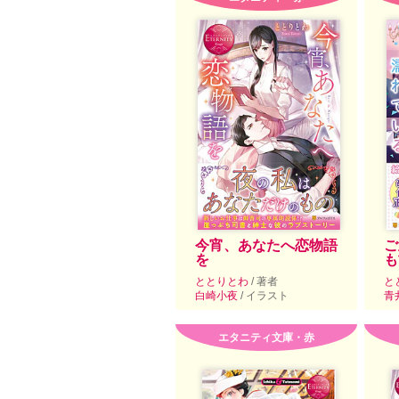
今宵、あなたへ恋物語
ご
を
も
ととりとわ
/ 著者
と
白崎小夜
/ イラスト
青
エタニティ文庫・赤