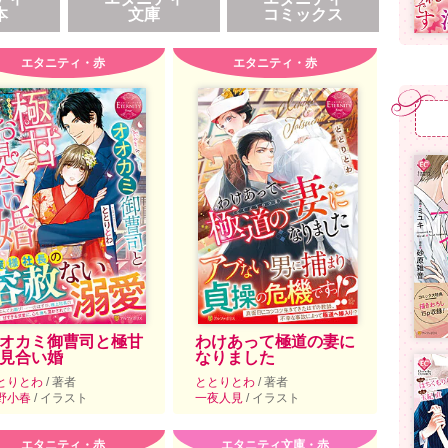
本
文庫
コミックス
エタニティ・赤
エタニティ・赤
オカミ御曹司と極甘
わけあって極道の妻に
見合い婚
なりました
とりとわ
/ 著者
ととりとわ
/ 著者
野小春
/ イラスト
一夜人見
/ イラスト
エタニティ・赤
エタニティ文庫・赤