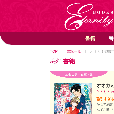
書籍
番
TOP
|
書籍一覧
|
オオカミ御曹
書籍
エタニティ文庫・赤
オオカ
ととりと
強引すぎる
かつて結婚
んてお断り