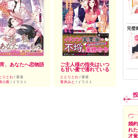
完璧
宵、あなたへ恋物語
ご主人様の指先はいつ
も甘い蜜で濡れている
とりとわ
/ 著者
ととりとわ
/ 著者
崎小夜
/ イラスト
青井みと
/ イラスト
婚約
れた
才覚