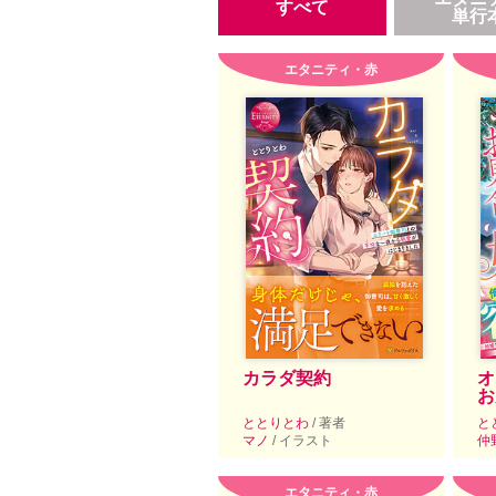
すべて
単行
エタニティ・赤
カラダ契約
オ
お
ととりとわ
/ 著者
と
マノ
/ イラスト
仲
エタニティ・赤