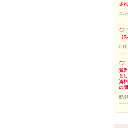
され
コル
【R
臣桜
貧乏
とし
資料
の間
蜜井