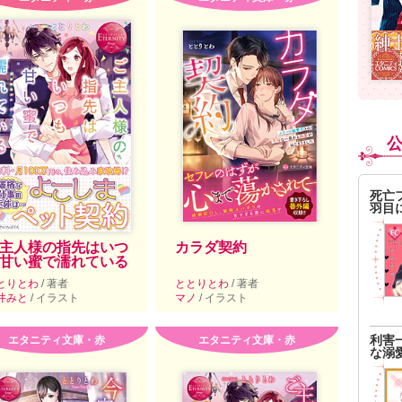
死亡
羽目
主人様の指先はいつ
カラダ契約
甘い蜜で濡れている
とりとわ
/ 著者
ととりとわ
/ 著者
井みと
/ イラスト
マノ
/ イラスト
利害
エタニティ文庫・赤
エタニティ文庫・赤
な溺