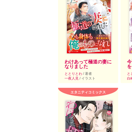
わけあって極道の妻に
今
なりました
を
ととりとわ
/ 著者
と
一夜人見
/ イラスト
白
エタニティコミックス