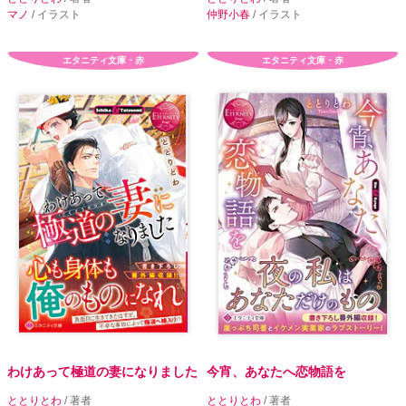
マノ
/ イラスト
仲野小春
/ イラスト
エタニティ文庫・赤
エタニティ文庫・赤
わけあって極道の妻になりました
今宵、あなたへ恋物語を
ととりとわ
/ 著者
ととりとわ
/ 著者