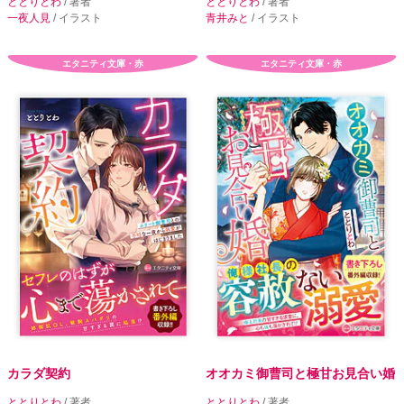
ととりとわ
/ 著者
ととりとわ
/ 著者
一夜人見
/ イラスト
青井みと
/ イラスト
エタニティ文庫・赤
エタニティ文庫・赤
カラダ契約
オオカミ御曹司と極甘お見合い婚
ととりとわ
/ 著者
ととりとわ
/ 著者