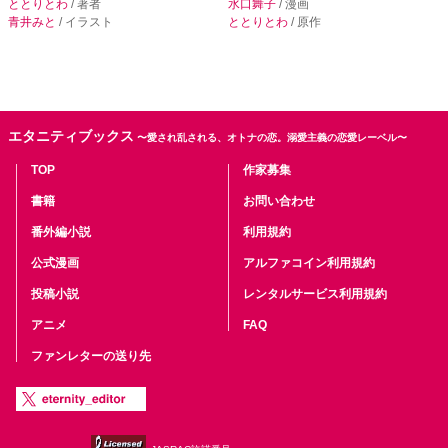
ととりとわ
/ 著者
水口舞子
/ 漫画
青井みと
/ イラスト
ととりとわ
/ 原作
エタニティブックス
〜愛され乱される、オトナの恋。溺愛主義の恋愛レーベル〜
TOP
作家募集
書籍
お問い合わせ
番外編小説
利用規約
公式漫画
アルファコイン利用規約
投稿小説
レンタルサービス利用規約
アニメ
FAQ
ファンレターの送り先