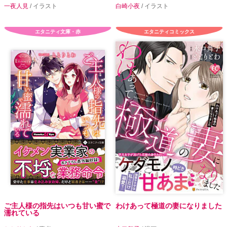
一夜人見
/ イラスト
白崎小夜
/ イラスト
エタニティ文庫・赤
エタニティコミックス
ご主人様の指先はいつも甘い蜜で
わけあって極道の妻になりました
濡れている