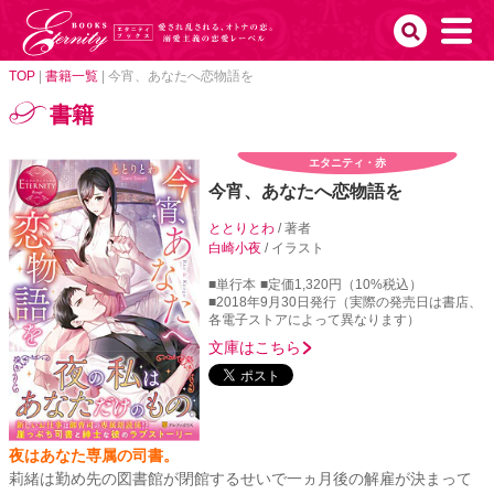
TOP
|
書籍一覧
|
今宵、あなたへ恋物語を
書籍
エタニティ・赤
今宵、あなたへ恋物語を
ととりとわ
/ 著者
白崎小夜
/ イラスト
■単行本
■定価1,320円（10%税込）
■2018年9月30日発行（実際の発売日は書店、
各電子ストアによって異なります）
文庫はこちら
夜はあなた専属の司書。
莉緒は勤め先の図書館が閉館するせいで一ヵ月後の解雇が決まって