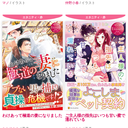
マノ
/ イラスト
仲野小春
/ イラスト
エタニティ・赤
エタニティ・赤
わけあって極道の妻になりました
ご主人様の指先はいつも甘い蜜で
濡れている