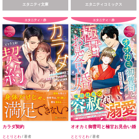
エタニティ文庫
エタニティコミックス
エタニティ・赤
エタニティ・赤
カラダ契約
オオカミ御曹司と極甘お見合い婚
ととりとわ
/ 著者
ととりとわ
/ 著者