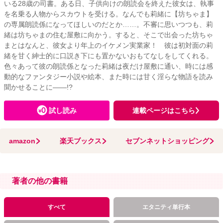
いる28歳の司書。ある日、子供向けの朗読会を終えた彼女は、執事
を名乗る人物からスカウトを受ける。なんでも莉緒に【坊ちゃま】
の専属朗読係になってほしいのだとか……。不審に思いつつも、莉
緒は坊ちゃまの住む屋敷に向かう。すると、そこで出会った坊ちゃ
まとはなんと、彼女より年上のイケメン実業家！ 彼は初対面の莉
緒を甘く紳士的に口説き下にも置かないおもてなしをしてくれる。
色々あって彼の朗読係となった莉緒は夜だけ屋敷に通い、時には感
動的なファンタジー小説や絵本、また時には甘く淫らな物語を読み
聞かせることに――!?
試し読み
連載ページはこちら
amazon
楽天ブックス
セブンネットショッピング
著者の他の書籍
すべて
エタニティ単行本