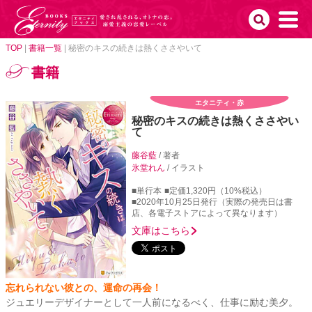
TOP
|
書籍一覧
|
秘密のキスの続きは熱くささやいて
書籍
エタニティ・赤
秘密のキスの続きは熱くささやい
て
藤谷藍
/ 著者
氷堂れん
/ イラスト
■単行本
■定価1,320円（10%税込）
■2020年10月25日発行（実際の発売日は書
店、各電子ストアによって異なります）
文庫はこちら
忘れられない彼との、運命の再会！
ジュエリーデザイナーとして一人前になるべく、仕事に励む美夕。