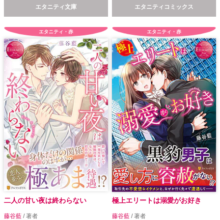
エタニティ文庫
エタニティコミックス
エタニティ・赤
エタニティ・赤
二人の甘い夜は終わらない
極上エリートは溺愛がお好き
藤谷藍
/ 著者
藤谷藍
/ 著者