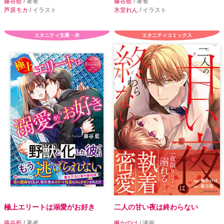
藤谷藍
/ 著者
藤谷藍
/ 著者
芦原モカ
/ イラスト
氷堂れん
/ イラスト
エタニティ文庫・赤
エタニティコミックス
極上エリートは溺愛がお好き
二人の甘い夜は終わらない
藤谷藍
/ 著者
楓かのは
/ 漫画