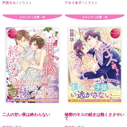
芦原モカ
/ イラスト
アオイ冬子
/ イラスト
エタニティ文庫・赤
エタニティ文庫・赤
二人の甘い夜は終わらない
秘密のキスの続きは熱くささやい
て