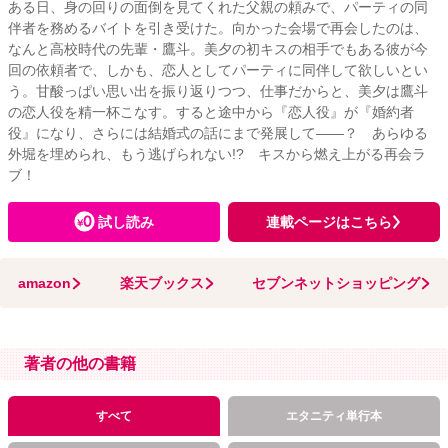
ある日、身の回りの面倒を見てくれた父親の頼みで、パーティの同
伴者を務めるバイトを引き受けた。向かった会場で再会したのは、
なんと高校時代の先輩・鷹斗。美夕の初キスの相手でもある彼が今
回の依頼者で、しかも、恋人としてパーティに同伴して欲しいとい
う。甘酸っぱい思い出を振り返りつつ、仕事だからと、美夕は鷹斗
の恋人役を精一杯こなす。すると途中から『恋人役』が『婚約者
役』になり、さらには結婚式の話にまで発展して――？ あらゆる
外堀を埋められ、もう逃げられない!? キスから燃え上がる再会ラ
ブ！
試し読み
連載ページはこちら
amazon
楽天ブックス
セブンネットショッピング
著者の他の書籍
すべて
エタニティ単行本