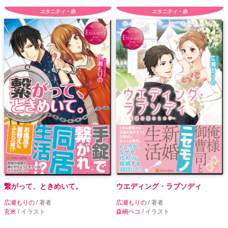
エタニティ・赤
エタニティ・赤
繋がって、ときめいて。
ウエディング・ラプソディ
広瀬もりの
/ 著者
広瀬もりの
/ 著者
玄米
/ イラスト
森嶋ペコ
/ イラスト