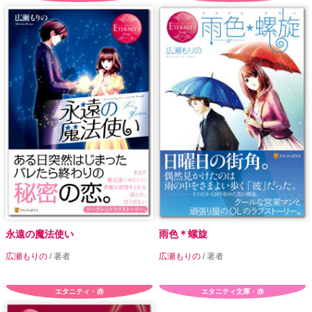
永遠の魔法使い
雨色＊螺旋
広瀬もりの
/ 著者
広瀬もりの
/ 著者
エタニティ・赤
エタニティ文庫・赤