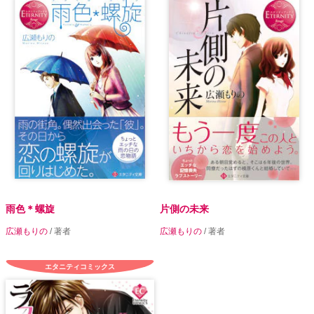
雨色＊螺旋
片側の未来
広瀬もりの
/ 著者
広瀬もりの
/ 著者
エタニティコミックス