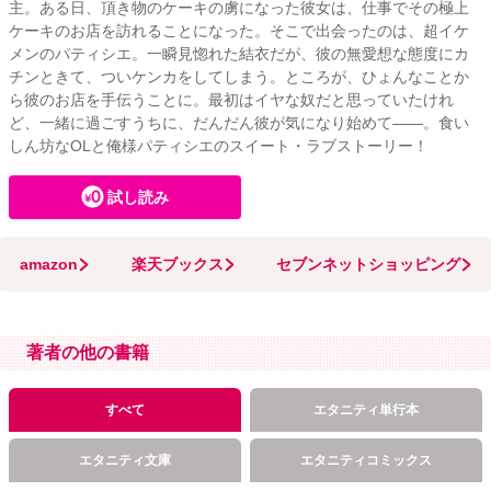
主。ある日、頂き物のケーキの虜になった彼女は、仕事でその極上
ケーキのお店を訪れることになった。そこで出会ったのは、超イケ
メンのパティシエ。一瞬見惚れた結衣だが、彼の無愛想な態度にカ
チンときて、ついケンカをしてしまう。ところが、ひょんなことか
ら彼のお店を手伝うことに。最初はイヤな奴だと思っていたけれ
ど、一緒に過ごすうちに、だんだん彼が気になり始めて――。食い
しん坊なOLと俺様パティシエのスイート・ラブストーリー！
試し読み
amazon
楽天ブックス
セブンネットショッピング
著者の他の書籍
すべて
エタニティ単行本
エタニティ文庫
エタニティコミックス