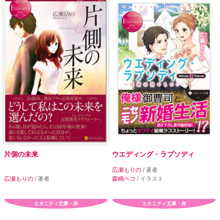
片側の未来
ウエディング・ラプソディ
広瀬もりの
/ 著者
広瀬もりの
/ 著者
森嶋ペコ
/ イラスト
エタニティ文庫・赤
エタニティ文庫・赤