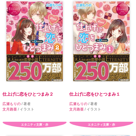
仕上げに恋をひとつまみ２
仕上げに恋をひとつまみ１
広瀬もりの
/ 著者
広瀬もりの
/ 著者
文月路亜
/ イラスト
文月路亜
/ イラスト
エタニティ文庫・赤
エタニティ文庫・赤