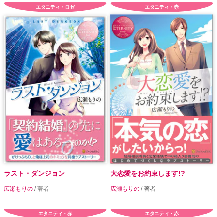
エタニティ・ロゼ
エタニティ・赤
ラスト・ダンジョン
大恋愛をお約束します!?
広瀬もりの
/ 著者
広瀬もりの
/ 著者
エタニティ・赤
エタニティ・赤