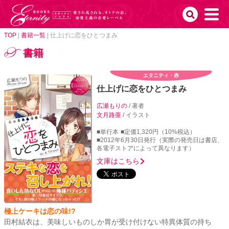
TOP
|
書籍一覧
|
仕上げに恋をひとつまみ
書籍
エタニティ・赤
仕上げに恋をひとつまみ
広瀬もりの
/ 著者
文月路亜
/ イラスト
■単行本
■定価1,320円（10%税込）
■2012年6月30日発行（実際の発売日は書店、
各電子ストアによって異なります）
文庫はこちら
極上ケーキは恋の味!?
田村結衣は、美味しいものしか胃が受け付けない特異体質の持ち