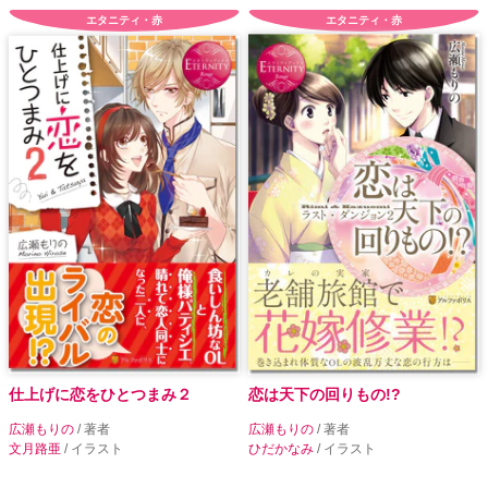
エタニティ・赤
エタニティ・赤
仕上げに恋をひとつまみ２
恋は天下の回りもの!?
広瀬もりの
/ 著者
広瀬もりの
/ 著者
文月路亜
/ イラスト
ひだかなみ
/ イラスト