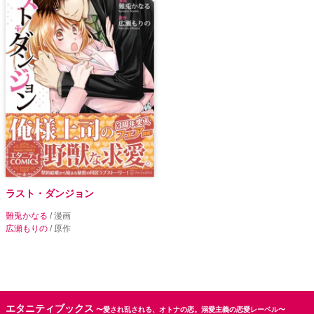
ラスト・ダンジョン
難兎かなる
/ 漫画
広瀬もりの
/ 原作
エタニティブックス
〜愛され乱される、オトナの恋。溺愛主義の恋愛レーベル〜