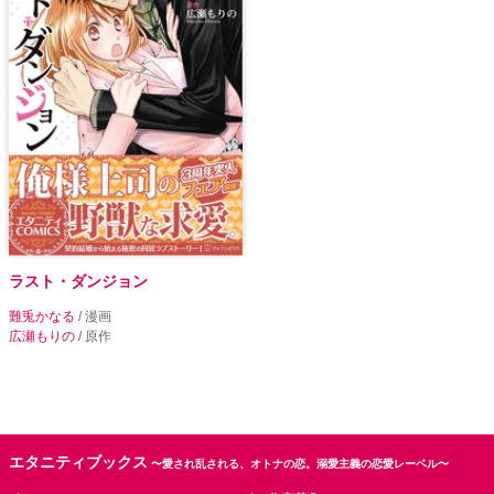
ラスト・ダンジョン
難兎かなる
/ 漫画
広瀬もりの
/ 原作
エタニティブックス
〜愛され乱される、オトナの恋。溺愛主義の恋愛レーベル〜