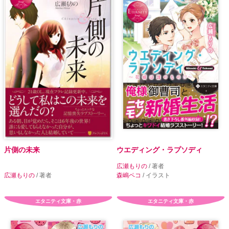
片側の未来
ウエディング・ラプソディ
広瀬もりの
/ 著者
広瀬もりの
/ 著者
森嶋ペコ
/ イラスト
エタニティ文庫・赤
エタニティ文庫・赤