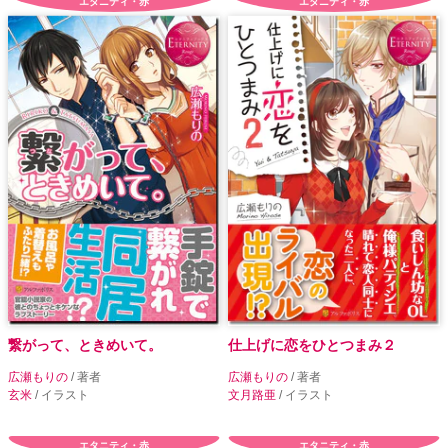
エタニティ・赤
エタニティ・赤
繋がって、ときめいて。
仕上げに恋をひとつまみ２
広瀬もりの
/ 著者
広瀬もりの
/ 著者
玄米
/ イラスト
文月路亜
/ イラスト
エタニティ・赤
エタニティ・赤