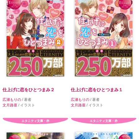
仕上げに恋をひとつまみ２
仕上げに恋をひとつまみ１
広瀬もりの
/ 著者
広瀬もりの
/ 著者
文月路亜
/ イラスト
文月路亜
/ イラスト
エタニティ文庫・赤
エタニティ文庫・赤