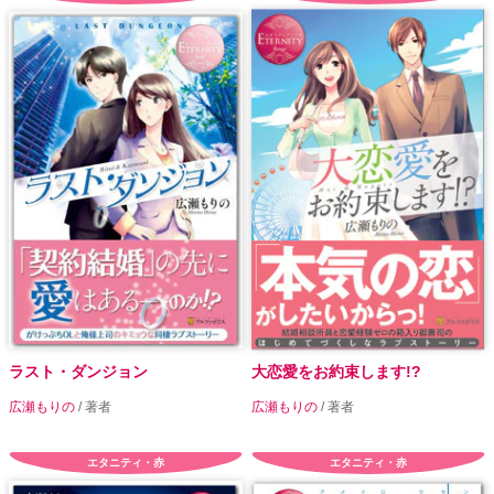
ラスト・ダンジョン
大恋愛をお約束します!?
広瀬もりの
/ 著者
広瀬もりの
/ 著者
エタニティ・赤
エタニティ・赤