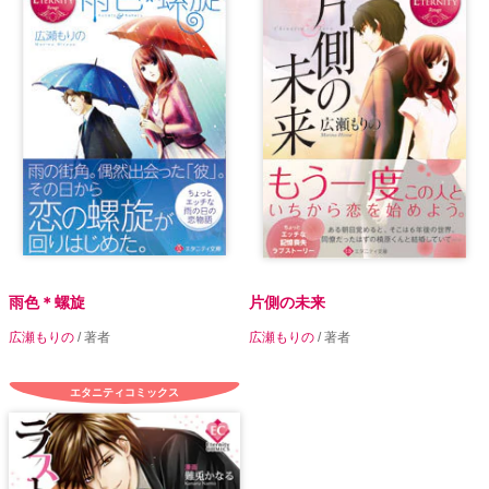
雨色＊螺旋
片側の未来
広瀬もりの
/ 著者
広瀬もりの
/ 著者
エタニティコミックス