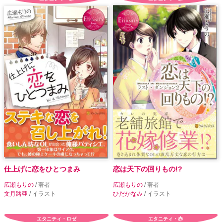
仕上げに恋をひとつまみ
恋は天下の回りもの!?
広瀬もりの
/ 著者
広瀬もりの
/ 著者
文月路亜
/ イラスト
ひだかなみ
/ イラスト
エタニティ・ロゼ
エタニティ・赤