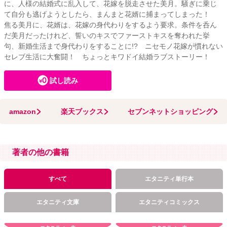
に、人様の結婚式に乱入して、花嫁を脱走させた美月。騒ぎに乗じ
て自分も逃げようとしたら、まんまと花婿に捕まってしまった！
焦る美月に、花婿は、花嫁の身代わりをするよう要求。条件を呑ん
だ美月だったけれど、誓いのキスでファーストキスを奪われた挙
句、新婚生活まで身代わりをすることに!? ニセモノ花嫁が慣れない
セレブ生活に大奮闘！ ちょっとキワドイ結婚ラブストーリー！
試し読み
amazon
楽天ブックス
セブンネットショッピング
著者の他の書籍
すべて
エタニティ単行本
エタニティ文庫
エタニティコミックス