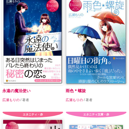
永遠の魔法使い
雨色＊螺旋
広瀬もりの
/ 著者
広瀬もりの
/ 著者
エタニティ・赤
エタニティ文庫・赤