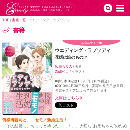
TOP
|
書籍一覧
|
ウエディング・ラプソディ
書籍
エタニティ・赤
ウエディング・ラプソディ
花婿は誰のもの!?
広瀬もりの
/ 著者
森嶋ペコ
/ イラスト
■単行本
■定価1,320円（10%税込）
■2013年4月30日発行（実際の発売日は書店、
各電子ストアによって異なります）
文庫はこちら
俺様御曹司と、ニセモノ新婚生活！
「その結婚っ、ちょっと待った……！」。大切な“お兄ちゃん”のため