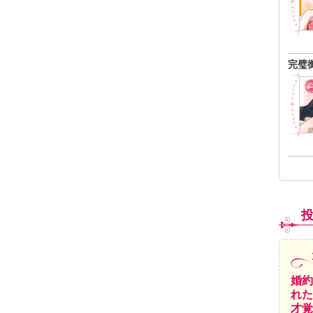
完璧
婚約
れた
才覚