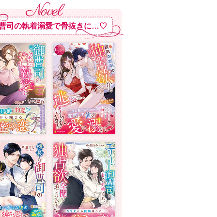
曹司の執着溺愛で骨抜きに…♡