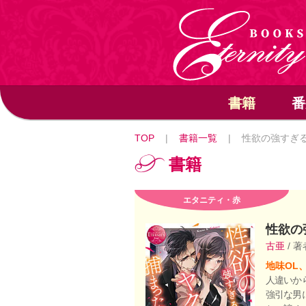
書籍
番
TOP
|
書籍一覧
|
性欲の強すぎ
書籍
エタニティ・赤
性欲の
古亜
/ 著
地味OL
人違いか
強引な男