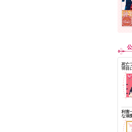
死亡
羽目
利害
な溺