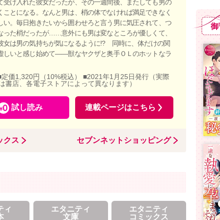
て受け入れた彼女だったが、その一週間後、またしても男の
くことになる。なんと男は、梢の体でなければ満足できなく
しい。毎日抱きたいから囲わせろと言う男に気圧されて、つ
御
なった梢だったが……意外にも男は変なところが優しくて、
彼女は男の気持ちが気になるように!? 同時に、体だけの関
虚しいと感じ始めて――獣なヤクザと奥手ＯＬのホットなラ
■定価1,320円（10%税込） ■2021年1月25日発行（実際
は書店、各電子ストアによって異なります）
試し読み
連載ページはこちら
ックス
セブンネットショッピング
ティ
エタニティ
エタニティ
本
文庫
コミックス