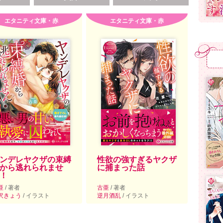
エタニティ文庫・赤
エタニティ文庫・赤
ンデレヤクザの束縛
性欲の強すぎるヤクザ
から逃れられませ
に捕まった話
！
亜
/ 著者
古亜
/ 著者
沢きょう
/ イラスト
逆月酒乱
/ イラスト