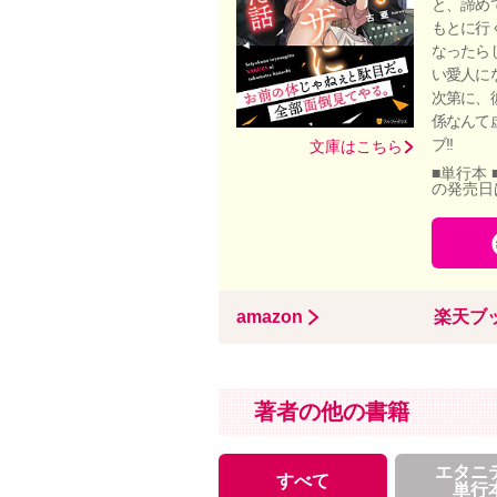
と、諦め
もとに行
なったら
い愛人に
次第に、
係なんて
ブ!!
文庫はこちら
■単行本 
の発売日
amazon
楽天ブ
著者の他の書籍
エタニ
すべて
単行