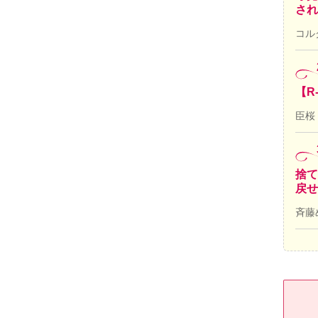
され
コル
【R
臣桜
捨て
戻せ
斉藤