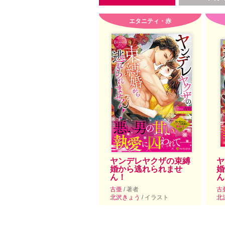
エタニティ・赤
ヤンデレヤクザの束縛
ヤ
婚から逃れられませ
婚
ん！
ん
古亜
/ 著者
古
北沢きょう
/ イラスト
北