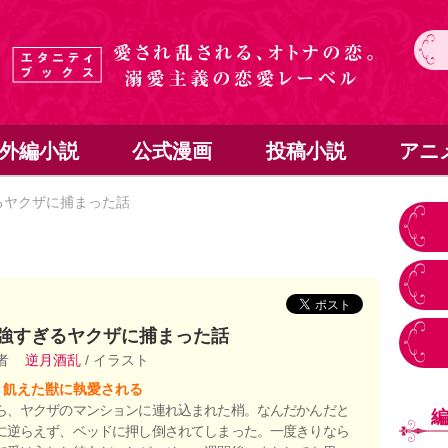
外編小説
公式漫画
投稿小説
アニ
るヤクザに捕まった話
強すぎるヤクザに捕まった話
者
逆月酒乱
/ イラスト
、飢えた獣に執愛される
ら、ヤクザのマンションに連れ込まれた梢。なんだかんだと
に逆らえず、ベッドに押し倒されてしまった。一度きりなら