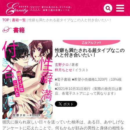
TOP
|
書籍一覧
|
性癖も満たされる超タイプなこの人と付き合いたい！
書籍
乙女アルファT
性癖も満たされる超タイプなこの
人と付き合いたい！
玄野クロ
/ 著者
梓月ちとせ
/ イラスト
■電子書籍
■希望小売価格1,320円（10%税
込）
■2021年10月31日発行（実際の発売日は書
店、各電子ストアによって異なります）
彼氏に振られ寂しい日々を送っていた柚禾は、ある日、あやしげな
アンケートに応えたことで、何もかもが好みの男性と身体の相性を