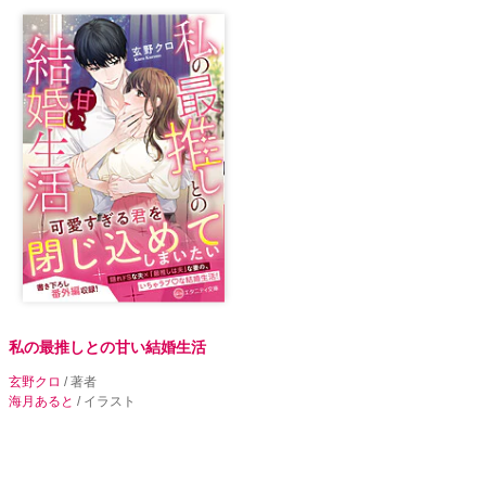
私の最推しとの甘い結婚生活
玄野クロ
/ 著者
海月あると
/ イラスト