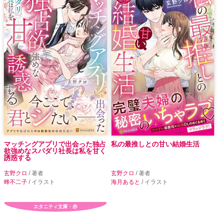
マッチングアプリで出会った独占
私の最推しとの甘い結婚生活
欲強めなスパダリ社長は私を甘く
誘惑する
玄野クロ
/ 著者
玄野クロ
/ 著者
蜂不二子
/ イラスト
海月あると
/ イラスト
エタニティ文庫・赤