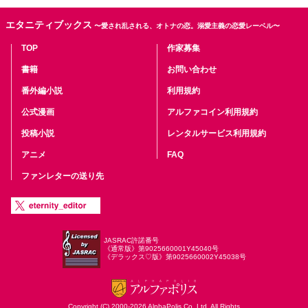
エタニティブックス
〜愛され乱される、オトナの恋。溺愛主義の恋愛レーベル〜
TOP
作家募集
書籍
お問い合わせ
番外編小説
利用規約
公式漫画
アルファコイン利用規約
投稿小説
レンタルサービス利用規約
アニメ
FAQ
ファンレターの送り先
JASRAC許諾番号
《通常版》第9025660001Y45040号
《デラックス♡版》第9025660002Y45038号
Copyright (C) 2000-2026 AlphaPolis Co.,Ltd. All Rights