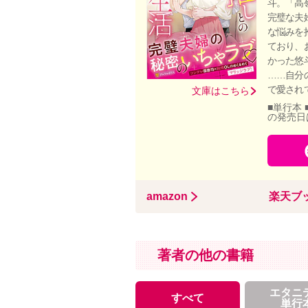
斗。「高
完璧な夫
な悩みを
ており、
かった悠
……自分
で愛され
文庫はこちら
■単行本 
の発売日
amazon
楽天ブ
著者の他の書籍
エタニ
すべて
単行