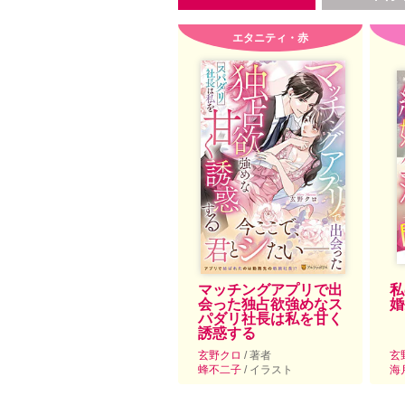
エタニティ・赤
マッチングアプリで出
私
会った独占欲強めなス
婚
パダリ社長は私を甘く
誘惑する
玄野クロ
/ 著者
玄
蜂不二子
/ イラスト
海