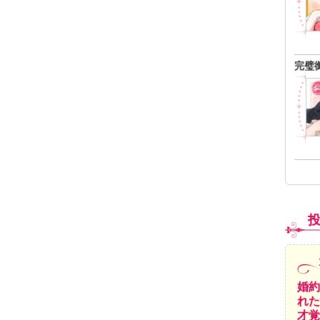
完璧
婚約
れた
才覚