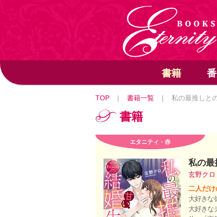
書籍
番
TOP
|
書籍一覧
|
私の最推しと
書籍
エタニティ・赤
私の最
玄野ク
二人だけ
大好きな
大好きな