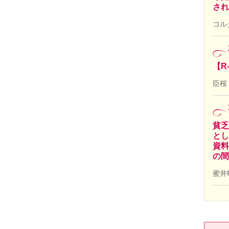
され
コル
【R
臣桜
貧乏
とし
資料
の間
蜜井