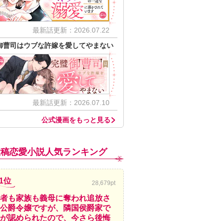
最新話更新：2026.07.22
御曹司はウブな許嫁を愛してやまない
最新話更新：2026.07.10
公式漫画をもっと見る
投稿恋愛小説人気ランキング
1位
28,679pt
者も家族も義母に奪われ追放さ
公爵令嬢ですが、隣国侯爵家で
が認められたので、今さら後悔