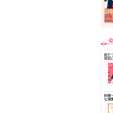
死亡
羽目
利害
な溺