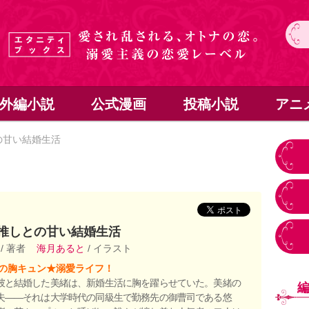
外編小説
公式漫画
投稿小説
アニ
の甘い結婚生活
推しとの甘い結婚生活
ロ
/ 著者
海月あると
/ イラスト
の胸キュン★溺愛ライフ！
彼と結婚した美緒は、新婚生活に胸を躍らせていた。美緒の
夫――それは大学時代の同級生で勤務先の御曹司である悠