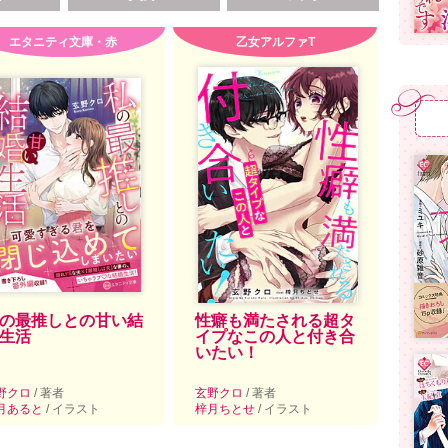
エタニティ文庫・赤
乙女アルファT
の最推しとの甘い結
性癖も満たされる超タ
生活
イプなこの人と付き合
いたい！
野クロ
/ 著者
玄野クロ
/ 著者
月あると
/ イラスト
梓月ちとせ
/ イラスト