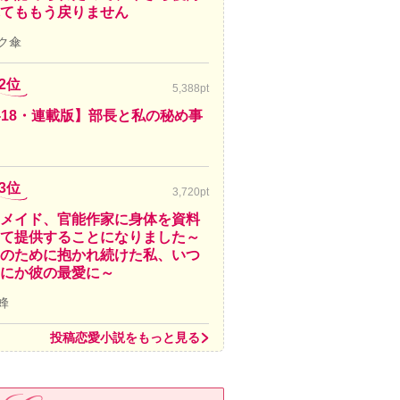
てももう戻りません
ク傘
2位
5,388pt
-18・連載版】部長と私の秘め事
3位
3,720pt
メイド、官能作家に身体を資料
て提供することになりました～
のために抱かれ続けた私、いつ
にか彼の最愛に～
蜂
投稿恋愛小説をもっと見る