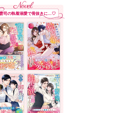
曹司の執着溺愛で骨抜きに…♡