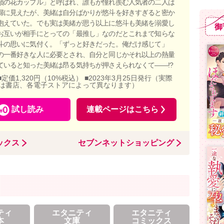
嶺の花カップル」と呼ばれ、誰もが憧れ羨む人気者の二人は
婦に見えたが、美緒は自分ばかりが悠斗を好きすぎると密か
抱えていた。でも実は美緒が思う以上に悠斗も美緒を溺愛し
御
お互いが相手にとっての「最推し」なのだとこれまで知らな
斗の思いに気付く。「ずっと好きだった。俺だけ感じて」
の一番好きな人に必要とされ、自分と同じかそれ以上の熱量
ていると知った美緒は昂る気持ちが押さえられなくて――!?
■定価1,320円（10%税込） ■2023年3月25日発行（実際
は書店、各電子ストアによって異なります）
試し読み
連載ページはこちら
ックス
セブンネットショッピング
ティ
エタニティ
エタニティ
本
文庫
コミックス