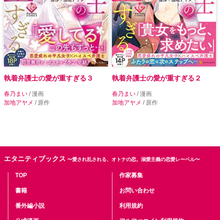
執着弁護士の愛が重すぎる３
執着弁護士の愛が重すぎる２
春乃まい
/ 漫画
春乃まい
/ 漫画
加地アヤメ
/ 原作
加地アヤメ
/ 原作
エタニティブックス
〜愛され乱される、オトナの恋。溺愛主義の恋愛レーベル〜
TOP
作家募集
書籍
お問い合わせ
番外編小説
利用規約