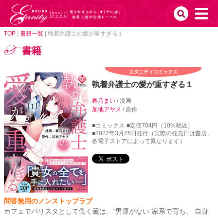
TOP
|
書籍一覧
|
執着弁護士の愛が重すぎる１
書籍
エタニティコミックス
執着弁護士の愛が重すぎる１
春乃まい
/ 漫画
加地アヤメ
/ 原作
■コミックス
■定価704円（10%税込）
■2022年3月25日発行（実際の発売日は書店、
各電子ストアによって異なります）
問答無用のノンストップラブ
カフェでバリスタとして働く薫は、“男運がない”家系で育ち、 自身