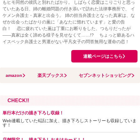
もヒモ同然の彼氏と別れたばかり。 しばらく恋愛はこりごりと思っ
ていたある日、姉の離婚問題の付き添いで訪れた法律事務所で、 イ
ケメン弁護士・真家と出会う。 姉の担当弁護士となった真家は、な
ぜか出会ったばかりの薫に「あなたに惚れています」と愛の告
白！ 恋に疲れていた薫は丁重にお断りをした、つもりだったが
――真家は全く諦める様子を見せなくて……!? ちょっと癖あるハ
イスペック弁護士と男運がない平凡女子の問答無用な運命の恋！
連載ページはこちら
amazon
楽天ブックス
セブンネットショッピング
CHECK!!
単行本だけの描き下ろし収録！
Web連載していた6話に加え、描き下ろしストーリーも収録していま
す！
店舗限定！ 描き下ろしおまけカード！！