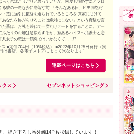
ばらく恋はこりごりと思っていたが、何度も諦めずにアプロ
くる彼の一途な姿に崩落寸前…! そんなある日、ヒモ同然だ
レ・寛に強引に復縁を迫られているところを 真家に助けて
御
「あなたを怖がらせることは絶対にしない」という真摯な言
れた薫は、お礼も兼ねて一度だけデートをすることに。デー
てふたりの距離は急接近するが、癖あるハイスぺ弁護士と恋
平凡女子の恋は一筋縄ではいかなくて……!?
ス ■定価704円（10%税込） ■2022年10月25日発行（実
日は書店、各電子ストアによって異なります）
連載ページはこちら
ックス
セブンネットショッピング
加え、描き下ろし番外編14Pも収録しています！