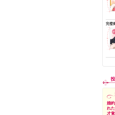
完璧
婚約
れた
才覚