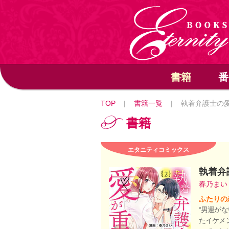
書籍
番
TOP
|
書籍一覧
|
執着弁護士の
書籍
エタニティコミックス
執着弁
春乃ま
ふたりの
“男運が
たイケメ