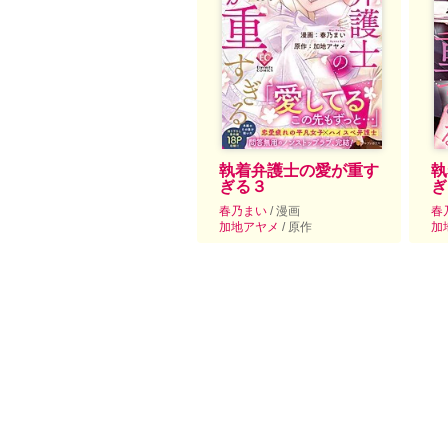
執着弁護士の愛が重す
執
ぎる３
ぎ
春乃まい
/ 漫画
春
加地アヤメ
/ 原作
加