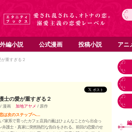
外編小説
公式漫画
投稿小説
アニ
愛が重すぎる２
護士の愛が重すぎる２
い
/ 漫画
加地アヤメ
/ 原作
恋は次のステップへ…
ない”家系で育ったカフェ店員の薫はひょんなことから出会っ
ン弁護士・真家に突然熱烈な告白をされる。前回の恋愛のせ