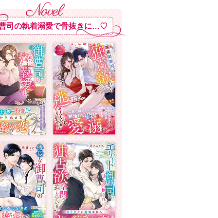
曹司の執着溺愛で骨抜きに…♡