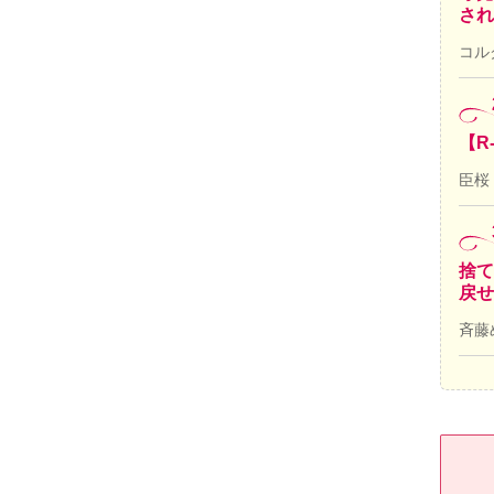
され
コル
【R
臣桜
捨て
戻せ
斉藤