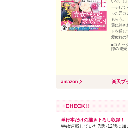
いで、し
ーチして
った元カ
もらう。
葉に絆さ
トを通し
愛疲れの
■コミック
際の発売
amazon
楽天ブ
CHECK!!
単行本だけの描き下ろし収録！
Web連載していた7話~12話に