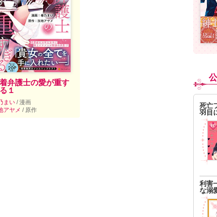
着弁護士の愛が重す
る１
乃まい
/ 漫画
死亡
地アヤメ
/ 原作
羽目
利害
な溺