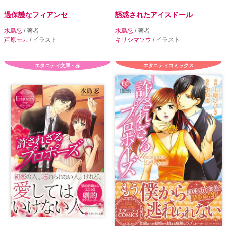
過保護なフィアンセ
誘惑されたアイスドール
水島忍
/ 著者
水島忍
/ 著者
芦原モカ
/ イラスト
キリシマソウ
/ イラスト
エタニティ文庫・赤
エタニティコミックス