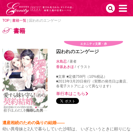
TOP
|
書籍一覧
|
囚われのエンゲージ
書籍
エタニティ文庫・赤
囚われのエンゲージ
水島忍
/ 著者
香坂あきほ
/ イラスト
■文庫
■定価759円（10%税込）
■2013年3月20日発行（実際の発売日は書店、
各電子ストアによって異なります）
単行本はこちら
遺産相続のための偽りの結婚――
幼い異母妹と2人で暮らしていた沙耶は、 いざというときに頼りにな