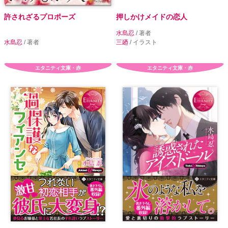
許されざるプロポーズ
押しかけメイドの恋人
水島忍
/ 著者
水島忍
/ 著者
三廼
/ イラスト
エタニティ文庫・赤
エタニティ文庫・赤