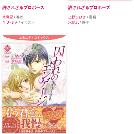
許されざるプロポーズ
許されざるプロポーズ
水島忍
/ 著者
上原ひびき
/ 漫画
ＹＵ-ＳＡ
/ イラスト
水島忍
/ 原作
エタニティコミックス