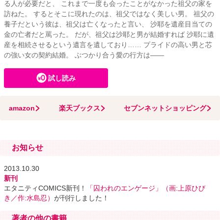
る人が必要だと、 これまで一度も会ったことがなかった祖父の家を
訪ねた。 するとそこに現れたのは、祖父ではなく美しい男。 祖父の
養子だという彼は、祖父は亡くなったと言い、 沙耶を遺産目当ての
金の亡者だと罵った。 だが、祖父は沙耶と男が結婚すれば 沙耶に遺
産を相続させるという遺言を遺しており…… プライドの高い男と芯
の強い女の契約結婚。 ぶつかり合う愛の行方は――
試し読み
amazon
楽天ブックス
セブンネットショッピング
お知らせ
2013.10.30
新刊
エタニティCOMICS新刊！
「囚われのエンゲージ」（画:上原ひび
き／作:水島忍）
が刊行しました！
著者の他の書籍