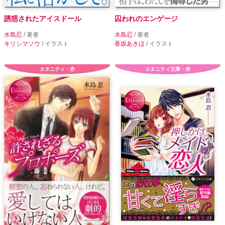
誘惑されたアイスドール
囚われのエンゲージ
水島忍
/ 著者
水島忍
/ 著者
キリシマソウ
/ イラスト
香坂あきほ
/ イラスト
エタニティ・赤
エタニティ文庫・赤