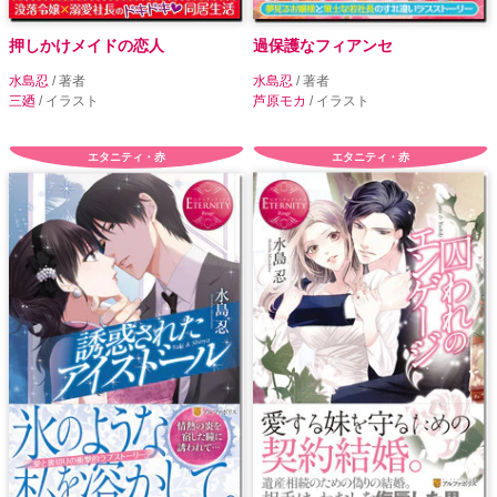
押しかけメイドの恋人
過保護なフィアンセ
水島忍
/ 著者
水島忍
/ 著者
三廼
/ イラスト
芦原モカ
/ イラスト
エタニティ・赤
エタニティ・赤