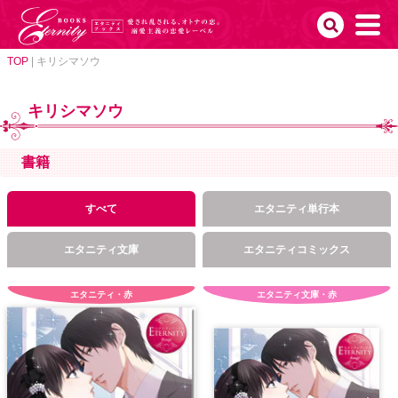
TOP
|
キリシマソウ
キリシマソウ
書籍
すべて
エタニティ単行本
エタニティ文庫
エタニティコミックス
エタニティ・赤
エタニティ文庫・赤