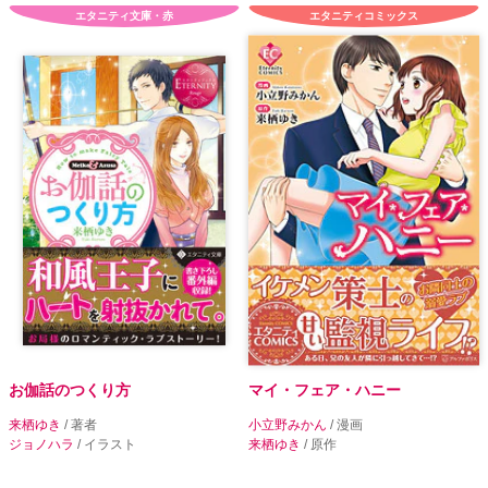
エタニティ文庫・赤
エタニティコミックス
お伽話のつくり方
マイ・フェア・ハニー
来栖ゆき
/ 著者
小立野みかん
/ 漫画
ジョノハラ
/ イラスト
来栖ゆき
/ 原作