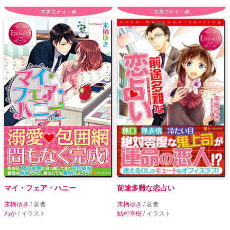
エタニティ・赤
エタニティ・赤
マイ・フェア・ハニー
前途多難な恋占い
来栖ゆき
/ 著者
来栖ゆき
/ 著者
わか
/ イラスト
鮎村幸樹
/ イラスト