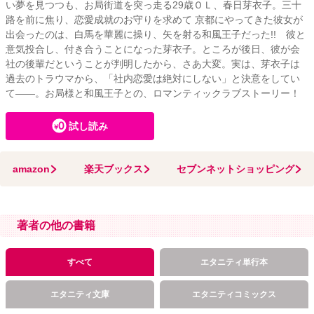
い夢を見つつも、お局街道を突っ走る29歳ＯＬ、春日芽衣子。三十
路を前に焦り、恋愛成就のお守りを求めて 京都にやってきた彼女が
出会ったのは、白馬を華麗に操り、矢を射る和風王子だった!! 彼と
意気投合し、付き合うことになった芽衣子。ところが後日、彼が会
社の後輩だということが判明したから、さあ大変。実は、芽衣子は
過去のトラウマから、「社内恋愛は絶対にしない」と決意をしてい
て――。お局様と和風王子との、ロマンティックラブストーリー！
試し読み
amazon
楽天ブックス
セブンネットショッピング
著者の他の書籍
すべて
エタニティ単行本
エタニティ文庫
エタニティコミックス