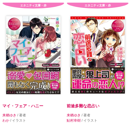
エタニティ文庫・赤
エタニティ文庫・赤
マイ・フェア・ハニー
前途多難な恋占い
来栖ゆき
/ 著者
来栖ゆき
/ 著者
わか
/ イラスト
鮎村幸樹
/ イラスト