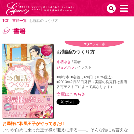
TOP
|
書籍一覧
|
お伽話のつくり方
書籍
エタニティ・赤
お伽話のつくり方
来栖ゆき
/ 著者
ジョノハラ
/ イラスト
■単行本
■定価1,320円（10%税込）
■2013年2月28日発行（実際の発売日は書店、
各電子ストアによって異なります）
文庫はこちら
お局様に和風王子がやってきた!!
いつか白馬に乗った王子様が迎えに来る――。そんな誰にも言えな