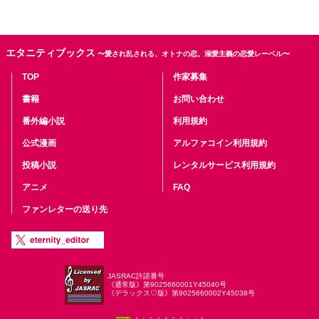
エタニティブックス
〜愛され乱される、オトナの恋。溺愛主義の恋愛レーベル〜
TOP
作家募集
書籍
お問い合わせ
番外編小説
利用規約
公式漫画
アルファコイン利用規約
投稿小説
レンタルサービス利用規約
アニメ
FAQ
ファンレターの送り先
JASRAC許諾番号
《通常版》第9025660001Y45040号
《デラックス♡版》第9025660002Y45038号