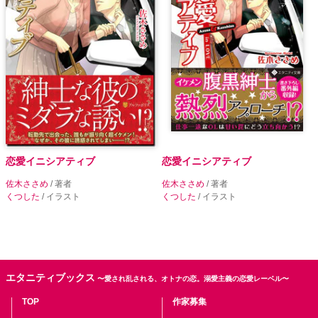
恋愛イニシアティブ
恋愛イニシアティブ
佐木ささめ
/ 著者
佐木ささめ
/ 著者
くつした
/ イラスト
くつした
/ イラスト
エタニティブックス
〜愛され乱される、オトナの恋。溺愛主義の恋愛レーベル〜
TOP
作家募集