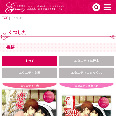
TOP
|
くつした
くつした
書籍
すべて
エタニティ単行本
エタニティ文庫
エタニティコミックス
エタニティ・赤
エタニティ文庫・赤