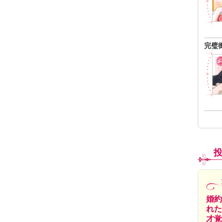
完璧
婚約
れた
才覚