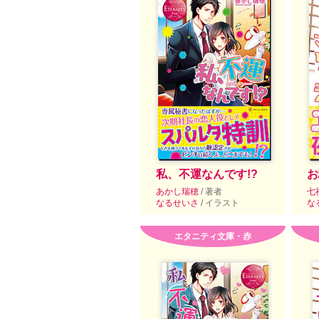
私、不運なんです!?
お
あかし瑞穂
/ 著者
七
なるせいさ
/ イラスト
な
エタニティ文庫・赤