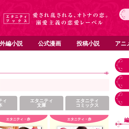
外編小説
公式漫画
投稿小説
アニ
ティ
エタニティ
エタニティ
本
文庫
コミックス
エタニティ・赤
エタニティ・赤