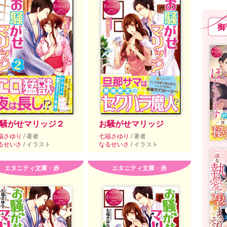
御
騒がせマリッジ２
お騒がせマリッジ
福さゆり
/ 著者
七福さゆり
/ 著者
るせいさ
/ イラスト
なるせいさ
/ イラスト
エタニティ文庫・赤
エタニティ文庫・赤