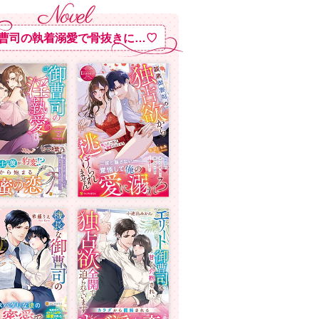
曹司の執着溺愛で骨抜きに…♡