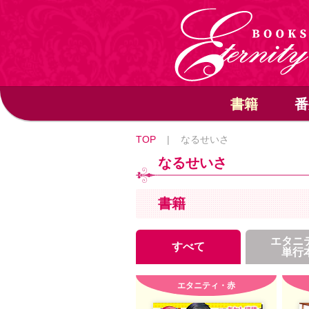
書籍
番
TOP
|
なるせいさ
なるせいさ
書籍
エタニ
すべて
単行
エタニティ・赤