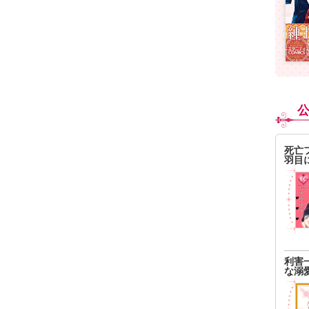
死亡
羽目
利害
な溺