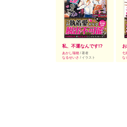
私、不運なんです!?
お
あかし瑞穂
/ 著者
七
なるせいさ
/ イラスト
な