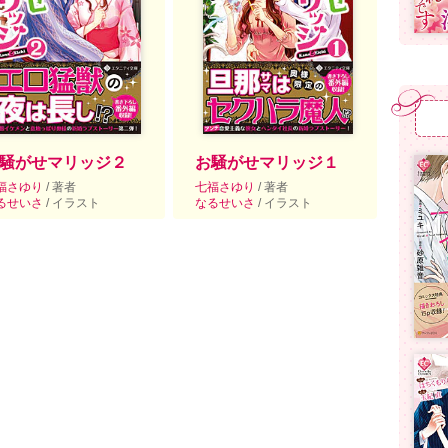
騒がせマリッジ２
お騒がせマリッジ１
福さゆり
/ 著者
七福さゆり
/ 著者
るせいさ
/ イラスト
なるせいさ
/ イラスト