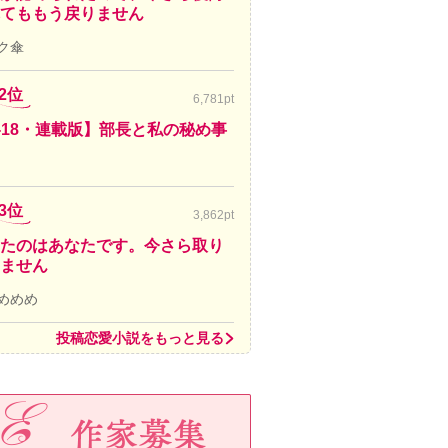
てももう戻りません
ク傘
2位
6,781pt
-18・連載版】部長と私の秘め事
3位
3,862pt
たのはあなたです。今さら取り
ません
めめめ
投稿恋愛小説をもっと見る