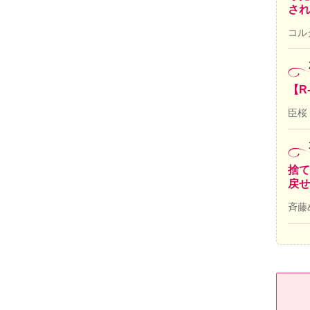
され
コル
【R
臣桜
捨て
戻せ
斉藤