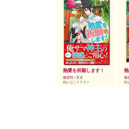
熱愛を祈願します！
熱
篠原怜
/ 著者
篠
れいじ
/ イラスト
れ