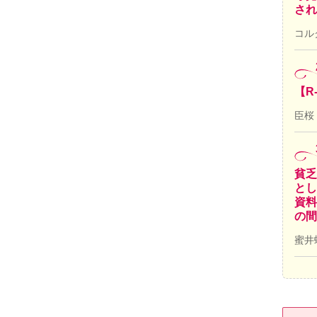
され
コル
【R
臣桜
貧乏
とし
資料
の間
蜜井