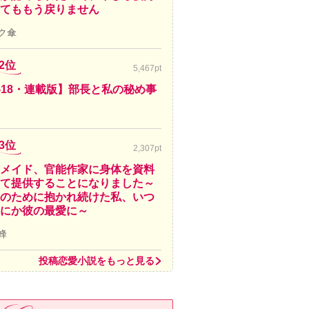
てももう戻りません
ク傘
2位
5,467pt
-18・連載版】部長と私の秘め事
3位
2,307pt
メイド、官能作家に身体を資料
て提供することになりました～
のために抱かれ続けた私、いつ
にか彼の最愛に～
蜂
投稿恋愛小説をもっと見る