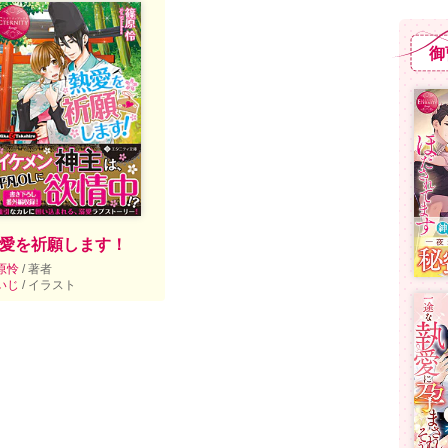
御
愛を祈願します！
原怜
/ 著者
いじ
/ イラスト