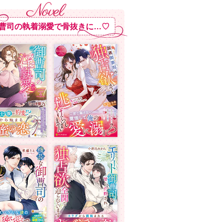
曹司の執着溺愛で骨抜きに…♡