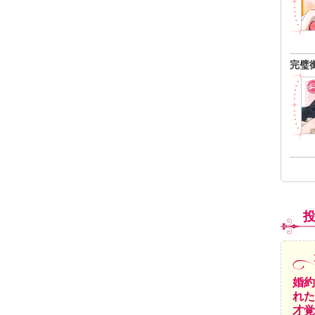
完璧
婚約
れた
才覚