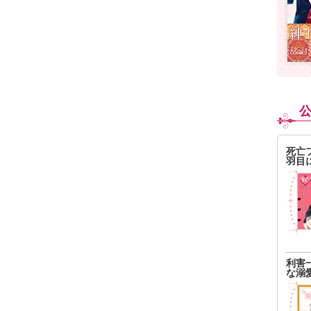
死亡
羽目
利害
な溺