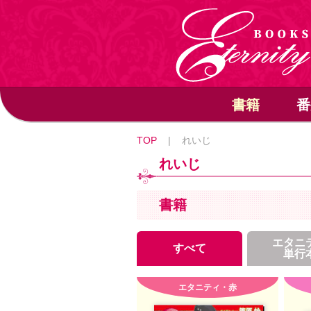
書籍
番
TOP
|
れいじ
れいじ
書籍
エタニ
すべて
単行
エタニティ・赤