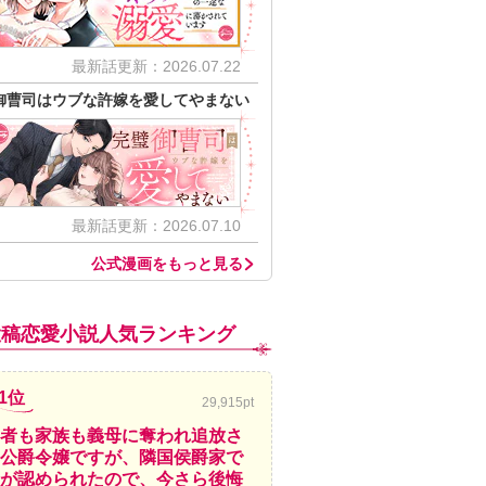
最新話更新：2026.07.22
御曹司はウブな許嫁を愛してやまない
最新話更新：2026.07.10
公式漫画をもっと見る
投稿恋愛小説人気ランキング
1位
29,915pt
者も家族も義母に奪われ追放さ
公爵令嬢ですが、隣国侯爵家で
が認められたので、今さら後悔