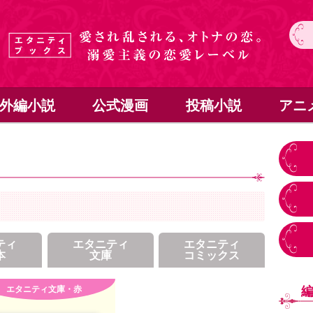
外編小説
公式漫画
投稿小説
アニ
ティ
エタニティ
エタニティ
本
文庫
コミックス
エタニティ文庫・赤