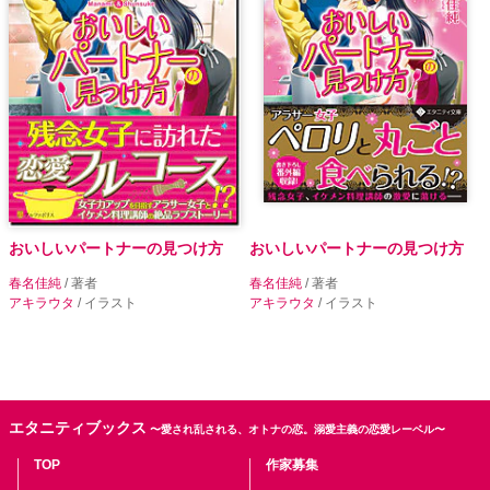
おいしいパートナーの見つけ方
おいしいパートナーの見つけ方
春名佳純
/ 著者
春名佳純
/ 著者
アキラウタ
/ イラスト
アキラウタ
/ イラスト
エタニティブックス
〜愛され乱される、オトナの恋。溺愛主義の恋愛レーベル〜
TOP
作家募集