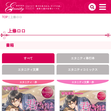
TOP
|
上條ロロ
上條ロロ
書籍
すべて
エタニティ単行本
エタニティ文庫
エタニティコミックス
エタニティ・赤
エタニティ文庫・赤