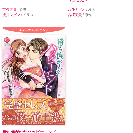
吉桜美貴
/ 著者
乃斗ナツオ
/ 漫画
虎井シグマ
/ イラスト
吉桜美貴
/ 原作
エタニティコミックス
待ち焦がれたハッピーエンド