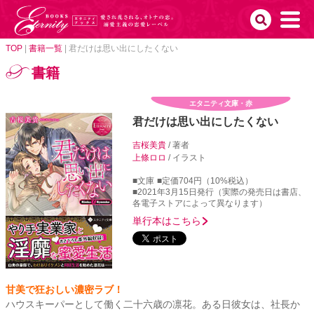
TOP
|
書籍一覧
|
君だけは思い出にしたくない
書籍
エタニティ文庫・赤
君だけは思い出にしたくない
吉桜美貴
/ 著者
上條ロロ
/ イラスト
■文庫
■定価704円（10%税込）
■2021年3月15日発行（実際の発売日は書店、
各電子ストアによって異なります）
単行本はこちら
甘美で狂おしい濃密ラブ！
ハウスキーパーとして働く二十六歳の凛花。ある日彼女は、社長か