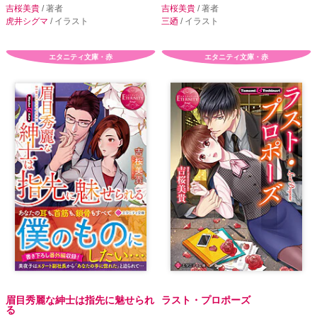
吉桜美貴
/ 著者
吉桜美貴
/ 著者
虎井シグマ
/ イラスト
三廼
/ イラスト
エタニティ文庫・赤
エタニティ文庫・赤
眉目秀麗な紳士は指先に魅せられ
ラスト・プロポーズ
る