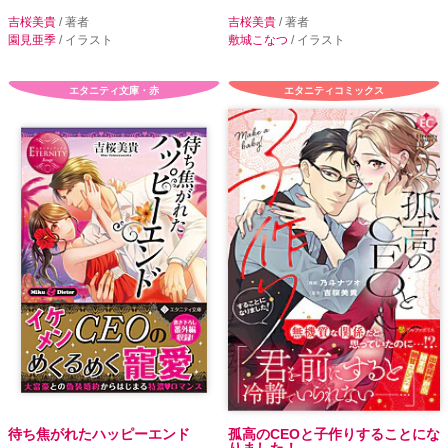
吉桜美貴
/ 著者
吉桜美貴
/ 著者
園見亜季
/ イラスト
敷城こなつ
/ イラスト
エタニティ文庫・赤
エタニティコミックス
待ち焦がれたハッピーエンド
孤高のCEOと子作りすることにな
りました！