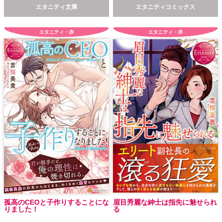
エタニティ文庫
エタニティコミックス
エタニティ・赤
エタニティ・赤
孤高のCEOと子作りすることにな
眉目秀麗な紳士は指先に魅せられ
りました！
る