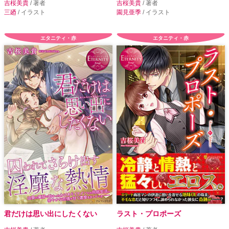
吉桜美貴
/ 著者
吉桜美貴
/ 著者
三廼
/ イラスト
園見亜季
/ イラスト
エタニティ・赤
エタニティ・赤
君だけは思い出にしたくない
ラスト・プロポーズ