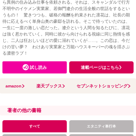
ら異例の住み込み仕事を依頼される。それは、スキャンダルで行方
不明中のイケメン実業家、若御門遼介の生活全般の世話をするとい
うもの！ 驚きつつも、破格の報酬を約束された凛花は、社長の期
待に応えるべく単身山奥の豪邸を訪れる。そこで待っていたのは、
一生に一度の激しい恋だった。遼介という人間を知るたびに、凛花
は強く惹かれていく。同時に彼から向けられる視線に同じ熱情を感
じ、二人は狂おしいほどの愛に溺れていくが……。この恋は、今だ
けの甘い夢？ わけあり実業家と万能ハウスキーパーの魂を揺さぶ
る濃密ラブ！
試し読み
連載ページはこちら
amazon
楽天ブックス
セブンネットショッピング
著者の他の書籍
すべて
エタニティ単行本