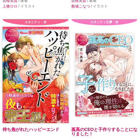
吉桜美貴
/ 著者
吉桜美貴
/ 著者
上條ロロ
/ イラスト
敷城こなつ
/ イラスト
エタニティ・赤
エタニティ文庫・赤
待ち焦がれたハッピーエンド
孤高のCEOと子作りすることにな
りました！