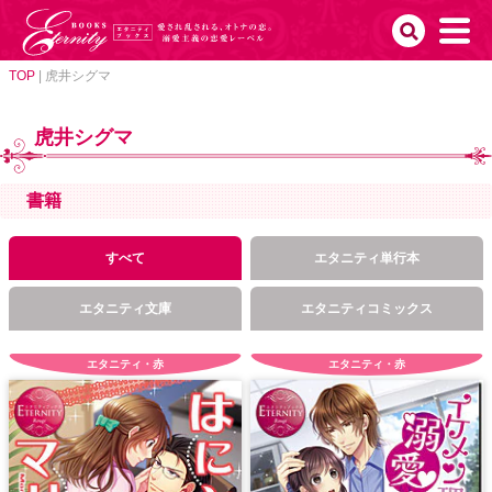
TOP
|
虎井シグマ
虎井シグマ
書籍
すべて
エタニティ単行本
エタニティ文庫
エタニティコミックス
エタニティ・赤
エタニティ・赤