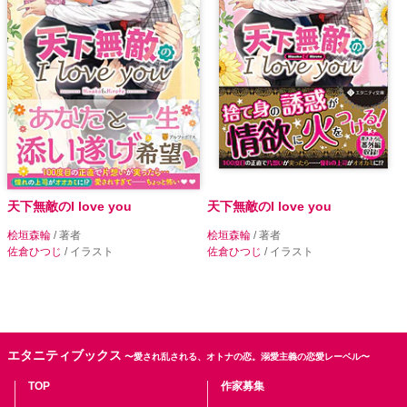
天下無敵のI love you
天下無敵のI love you
桧垣森輪
/ 著者
桧垣森輪
/ 著者
佐倉ひつじ
/ イラスト
佐倉ひつじ
/ イラスト
エタニティブックス
〜愛され乱される、オトナの恋。溺愛主義の恋愛レーベル〜
TOP
作家募集