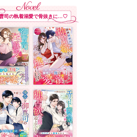
曹司の執着溺愛で骨抜きに…♡