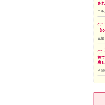
され
コル
【R
臣桜
捨て
戻せ
斉藤