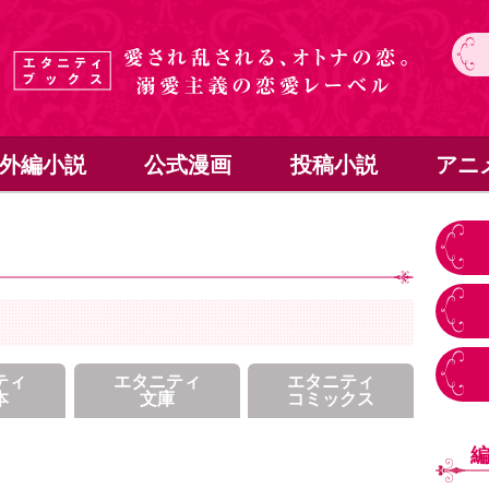
外編小説
公式漫画
投稿小説
アニ
ティ
エタニティ
エタニティ
本
文庫
コミックス