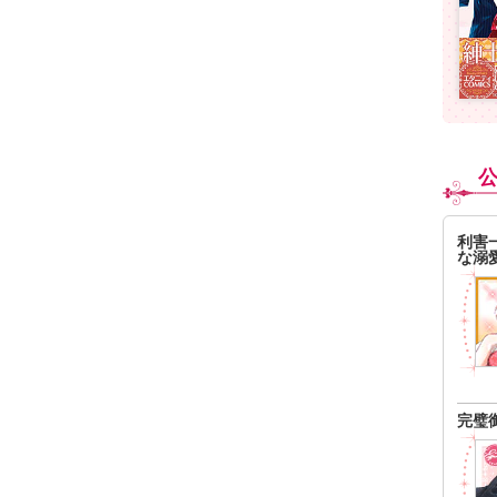
利害
な溺
完璧