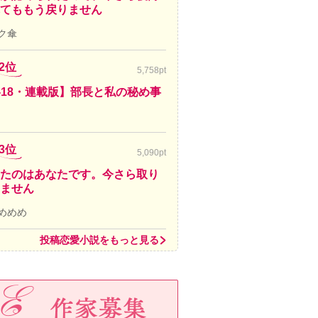
てももう戻りません
ク傘
2位
5,758pt
-18・連載版】部長と私の秘め事
3位
5,090pt
たのはあなたです。今さら取り
ません
めめめ
投稿恋愛小説をもっと見る