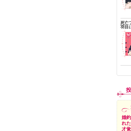
死亡
羽目
婚約
れた
才覚