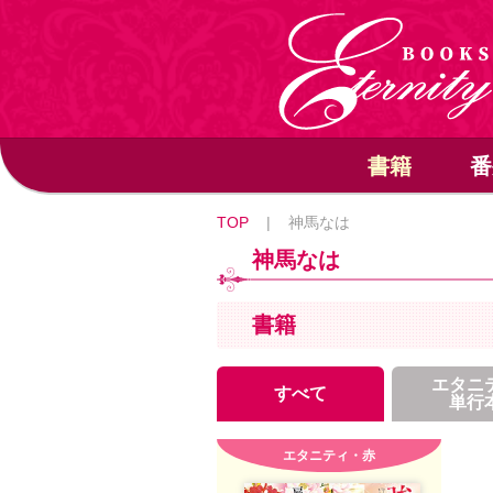
書籍
番
TOP
|
神馬なは
神馬なは
書籍
エタニ
すべて
単行
エタニティ・赤