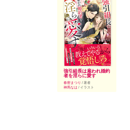
強引組長は雇われ婚約
者を淫らに愛す
春密まつり
/ 著者
神馬なは
/ イラスト