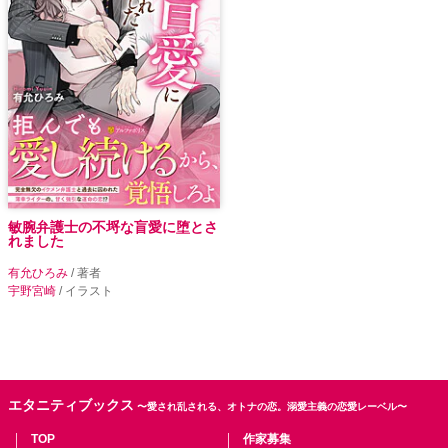
敏腕弁護士の不埒な盲愛に堕とさ
れました
有允ひろみ
/ 著者
宇野宮崎
/ イラスト
エタニティブックス
〜愛され乱される、オトナの恋。溺愛主義の恋愛レーベル〜
TOP
作家募集