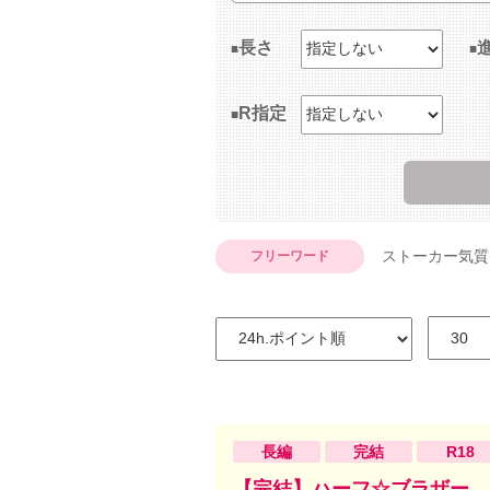
長さ
R指定
ストーカー気質
フリーワード
長編
完結
R18
【完結】ハーフ☆ブラザー 