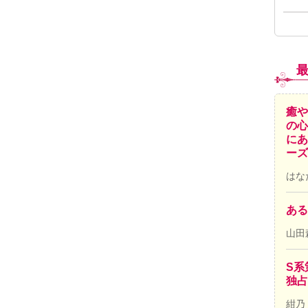
癒や
の心
にあ
ーズ
はな
ある
山田
S系
独占
紺乃