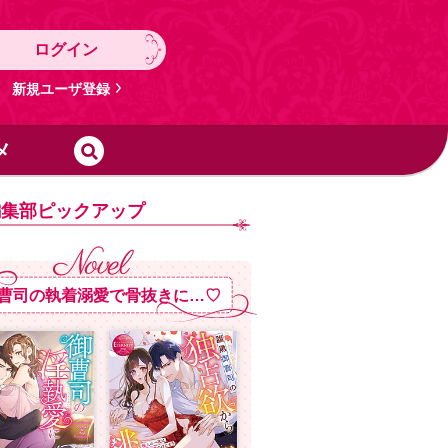
ログイン
新規ユーザ登録
メ
編集部ピックアップ
曹司の執着溺愛で骨抜きに…♡