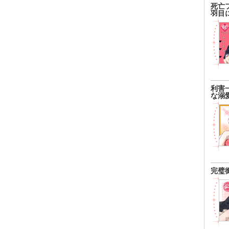
死亡
羽目
利害
な溺
完璧