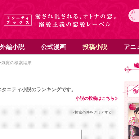
外編小説
公式漫画
投稿小説
アニ
ー気質の検索結果
エタニティ小説のランキングです。
御
小説の投稿はこちら
×検索条件をクリアする