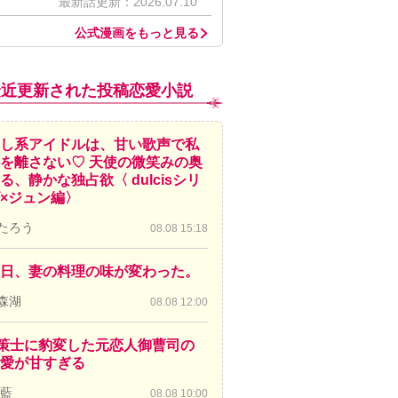
最新話更新：2026.07.10
公式漫画をもっと見る
最近更新された投稿恋愛小説
し系アイドルは、甘い歌声で私
を離さない♡ 天使の微笑みの奥
る、静かな独占欲〈 dulcisシリ
×ジュン編〉
たろう
08.08 15:18
日、妻の料理の味が変わった。
森湖
08.08 12:00
策士に豹変した元恋人御曹司の
愛が甘すぎる
 藍
08.08 10:00