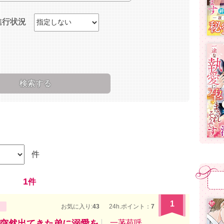
進行状況
件
1
件
1
お気に入り:
43
24h.ポイント：
7
突然出てきた弟に溺愛を
一茅苑呼