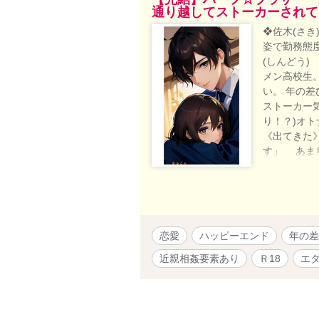
通り越してストーカーされて
❖佐木(さき
姿で勤務態
(しんどう)
メン高校生
い。 年の差
ストーカー
り！？)オト
《出てきた
す」 あま
を……僕自
《マイルール
たんだ……
繋がった弟
Ｉイラスト
恋愛
ハッピーエンド
年の差
近親相姦要素あり
Ｒ18
エ