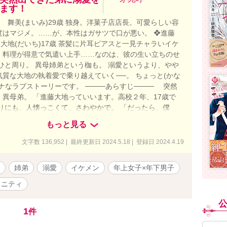
ます！
) 舞美(まいみ)29歳 独身。洋菓子店店長。可愛らしい容
度はマジメ。……が、本性はガサツで口が悪い。 ❖進藤
 大地(だいち)17歳 茶髪に片耳ピアスと一見チャラいイケ
。料理が得意で気遣い上手……なのは、彼の生い立ちのせ
ひと周り。 異母姉弟という枷も。 溺愛というより、やや
気質な大地の執着愛で乗り越えていく──。 ちょっと(かな
ナなラブストーリーです。 ────あらすじ──── 突然
》異母弟。 「進藤大地っていいます。高校２年、17歳で
りにも、人懐っこくて、さわやかで。 「だったら、僕
身を嫌いだって、言ってよ」 なのに、私には理解し難い
もっと見る
》をもっていて。 「あの人は、そういう女(ひと)、だっ
」 そして、告げられる悲しい過去……。 半分だけ血の
文字数 136,952 | 最終更新日 2024.5.18 | 登録日 2024.4.19
は、私の心も身体も惑わせていく───。 ※※※表紙絵はＡ
です※※※
姉弟
溺愛
イケメン
年上女子×年下男子
タニティ
1
件