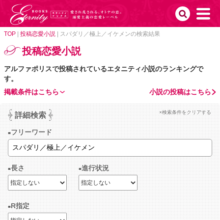
TOP
|
投稿恋愛小説
|
スパダリ／極上／イケメンの検索結果
投稿恋愛小説
アルファポリスで投稿されているエタニティ小説のランキングで
す。
掲載条件はこちら
小説の投稿はこちら
×検索条件をクリアする
詳細検索
フリーワード
長さ
進行状況
R指定