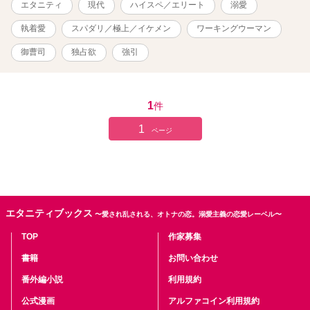
エタニティ
現代
ハイスペ／エリート
溺愛
表紙、挿絵：イラストＡＣ様、他。
執着愛
スパダリ／極上／イケメン
ワーキングウーマン
御曹司
独占欲
強引
1
件
1
ページ
エタニティブックス
〜愛され乱される、オトナの恋。溺愛主義の恋愛レーベル〜
TOP
作家募集
書籍
お問い合わせ
番外編小説
利用規約
公式漫画
アルファコイン利用規約