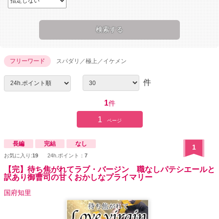
フリーワード
スパダリ／極上／イケメン
件
1
件
1
ページ
長編
完結
なし
1
お気に入り:
19
24h.ポイント：
7
【完】待ち焦がれてラブ・バージン 職なしパテシエールと
訳あり御曹司の甘くおかしなプライマリー
国府知里