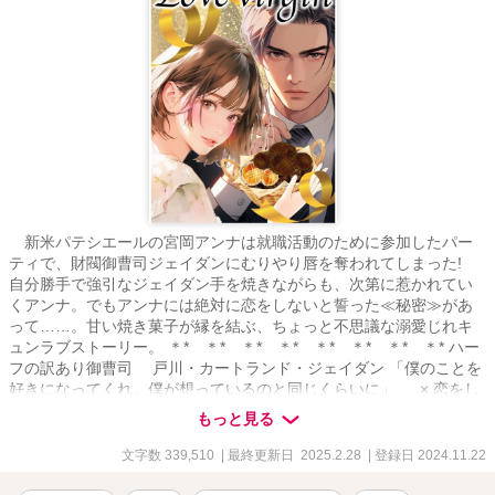
新米パテシエールの宮岡アンナは就職活動のために参加したパー
ティで、財閥御曹司ジェイダンにむりやり唇を奪われてしまった!
自分勝手で強引なジェイダン手を焼きながらも、次第に惹かれてい
くアンナ。でもアンナには絶対に恋をしないと誓った≪秘密≫があ
って……。甘い焼き菓子が縁を結ぶ、ちょっと不思議な溺愛じれキ
ュンラブストーリー。 ＊* ＊* ＊* ＊* ＊* ＊* ＊* ＊* ハー
フの訳あり御曹司 戸川・カートランド・ジェイダン 「僕のことを
好きになってくれ。僕が想っているのと同じくらいに」 × 恋をし
ないと決めている求職中のパテシエール 宮岡アンナ 「あなたのよう
もっと見る
な人に、かまっている暇は私にはないのよ！」 ＊* ＊* ＊* ＊*
＊* ＊* ＊* ＊* 便利な「しおり」機能をご利用いただくとさら
文字数 339,510
| 最終更新日 2025.2.28
| 登録日 2024.11.22
に読みやすいです。さらに本作を「お気に入り」登録して頂くと、
最新更新のお知らせが届きますので、こちらもご活用ください。 ***