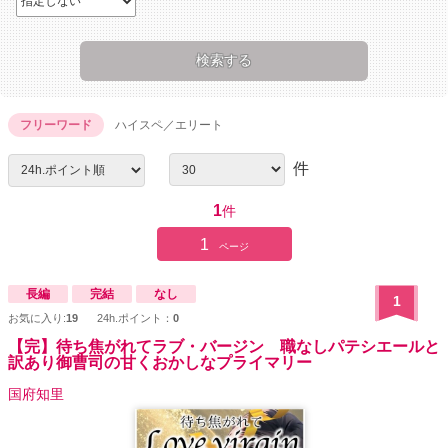
フリーワード
ハイスペ／エリート
件
1
件
1
ページ
長編
完結
なし
1
お気に入り:
19
24h.ポイント：
0
【完】待ち焦がれてラブ・バージン 職なしパテシエールと
訳あり御曹司の甘くおかしなプライマリー
国府知里