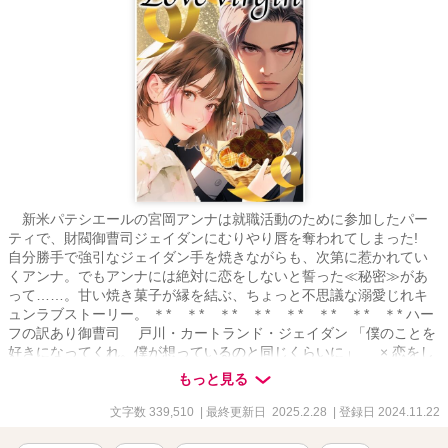
新米パテシエールの宮岡アンナは就職活動のために参加したパー
ティで、財閥御曹司ジェイダンにむりやり唇を奪われてしまった!
自分勝手で強引なジェイダン手を焼きながらも、次第に惹かれてい
くアンナ。でもアンナには絶対に恋をしないと誓った≪秘密≫があ
って……。甘い焼き菓子が縁を結ぶ、ちょっと不思議な溺愛じれキ
ュンラブストーリー。 ＊* ＊* ＊* ＊* ＊* ＊* ＊* ＊* ハー
フの訳あり御曹司 戸川・カートランド・ジェイダン 「僕のことを
好きになってくれ。僕が想っているのと同じくらいに」 × 恋をし
ないと決めている求職中のパテシエール 宮岡アンナ 「あなたのよう
もっと見る
な人に、かまっている暇は私にはないのよ！」 ＊* ＊* ＊* ＊*
＊* ＊* ＊* ＊* 便利な「しおり」機能をご利用いただくとさら
文字数 339,510
| 最終更新日 2025.2.28
| 登録日 2024.11.22
に読みやすいです。さらに本作を「お気に入り」登録して頂くと、
最新更新のお知らせが届きますので、こちらもご活用ください。 ***