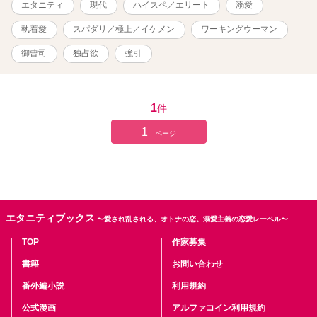
エタニティ
現代
ハイスペ／エリート
溺愛
表紙、挿絵：イラストＡＣ様、他。
執着愛
スパダリ／極上／イケメン
ワーキングウーマン
御曹司
独占欲
強引
1
件
1
ページ
エタニティブックス
〜愛され乱される、オトナの恋。溺愛主義の恋愛レーベル〜
TOP
作家募集
書籍
お問い合わせ
番外編小説
利用規約
公式漫画
アルファコイン利用規約