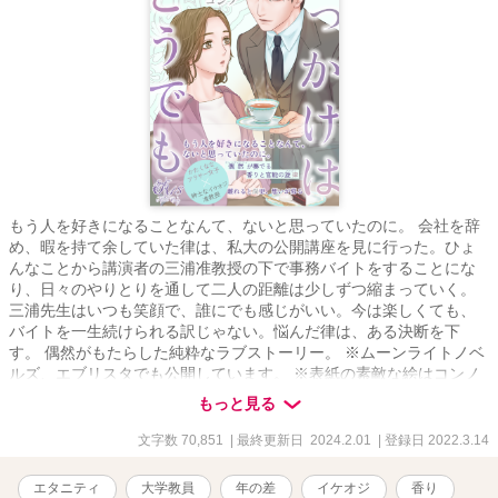
もう人を好きになることなんて、ないと思っていたのに。 会社を辞
め、暇を持て余していた律は、私大の公開講座を見に行った。ひょ
んなことから講演者の三浦准教授の下で事務バイトをすることにな
り、日々のやりとりを通して二人の距離は少しずつ縮まっていく。
三浦先生はいつも笑顔で、誰にでも感じがいい。今は楽しくても、
バイトを一生続けられる訳じゃない。悩んだ律は、ある決断を下
す。 偶然がもたらした純粋なラブストーリー。 ※ムーンライトノベ
ルズ、エブリスタでも公開しています。 ※表紙の素敵な絵はコンノ
様（@hasunorenkon）にお願いしました。
もっと見る
文字数 70,851
| 最終更新日 2024.2.01
| 登録日 2022.3.14
エタニティ
大学教員
年の差
イケオジ
香り