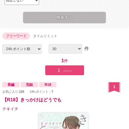
フリーワード
タイムリミット
件
1
件
1
ページ
長編
完結
R18
1
お気に入り:
125
24h.ポイント：
7
【R18】きっかけはどうでも
テキイチ