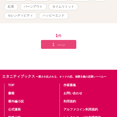
紅茶
バーンアウト
タイムリミット
セレンディピティ
ハッピーエンド
1
件
1
ページ
エタニティブックス
〜愛され乱される、オトナの恋。溺愛主義の恋愛レーベル〜
TOP
作家募集
書籍
お問い合わせ
番外編小説
利用規約
公式漫画
アルファコイン利用規約