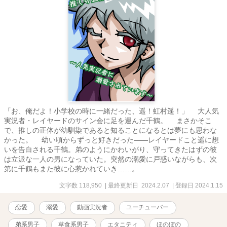
「お、俺だよ！小学校の時に一緒だった、遥！虹村遥！」 大人気
実況者・レイヤードのサイン会に足を運んだ千鶴。 まさかそこ
で、推しの正体が幼馴染であると知ることになるとは夢にも思わな
かった。 幼い頃からずっと好きだった――レイヤードこと遥に想
いを告白される千鶴。弟のようにかわいがり、守ってきたはずの彼
は立派な一人の男になっていた。突然の溺愛に戸惑いながらも、次
第に千鶴もまた彼に心惹かれていき……。
文字数 118,950
| 最終更新日 2024.2.07
| 登録日 2024.1.15
恋愛
溺愛
動画実況者
ユーチューバー
弟系男子
草食系男子
エタニティ
ほのぼの