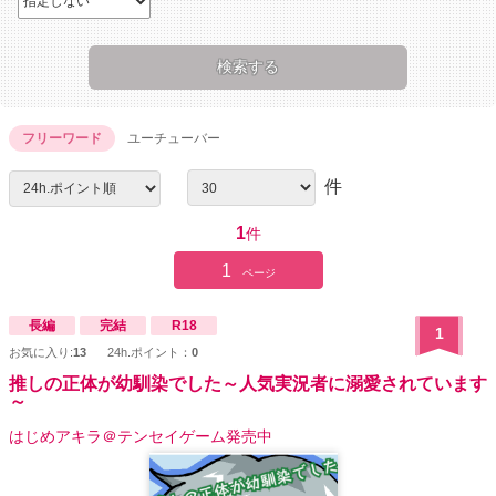
フリーワード
ユーチューバー
件
1
件
1
ページ
長編
完結
R18
1
お気に入り:
13
24h.ポイント：
0
推しの正体が幼馴染でした～人気実況者に溺愛されています
～
はじめアキラ＠テンセイゲーム発売中