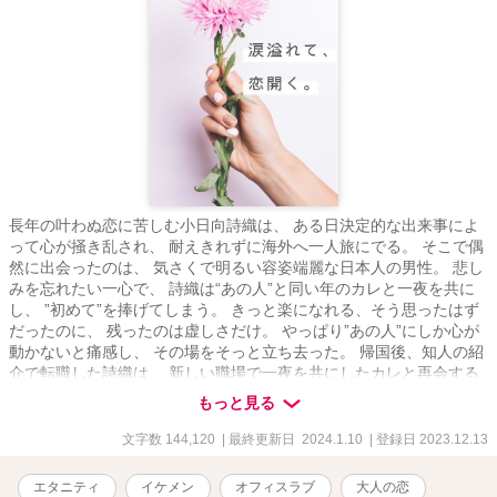
長年の叶わぬ恋に苦しむ小日向詩織は、 ある日決定的な出来事によ
って心が掻き乱され、 耐えきれずに海外へ一人旅にでる。 そこで偶
然に出会ったのは、 気さくで明るい容姿端麗な日本人の男性。 悲し
みを忘れたい一心で、 詩織は“あの人”と同い年のカレと一夜を共に
し、 ”初めて”を捧げてしまう。 きっと楽になれる、そう思ったはず
だったのに、 残ったのは虚しさだけ。 やっぱり”あの人”にしか心が
動かないと痛感し、 その場をそっと立ち去った。 帰国後、知人の紹
介で転職した詩織は、 新しい職場で一夜を共にしたカレと再会する
ことに。 しかもカレはその会社の社長だったーー！ 叶わぬ恋を拗ら
もっと見る
せた主人公の 一夜の過ちから始まるラブストーリー。 ※この作品は
エブリスタ様、ムーンライトノベルズ様でも掲載しています。
文字数 144,120
| 最終更新日 2024.1.10
| 登録日 2023.12.13
エタニティ
イケメン
オフィスラブ
大人の恋