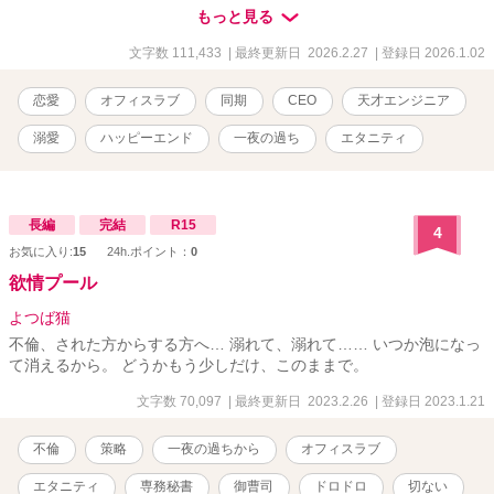
人物＞ ・青山 波瑠（あおやま・はる）／27歳 SaaSを展開するスタ
もっと見る
ートアップ・コーラルクラウドで法人営業を担当している。インタ
ーンから今の会社にそのまま新卒入社した。 ・工藤 渚（くどう・な
文字数 111,433
| 最終更新日 2026.2.27
| 登録日 2026.1.02
ぎさ）／27歳 波瑠と同じ会社でシステムエンジニアとして働いてい
る。もっさりしていて垢抜けないけれど、裏では「社長がヘッドハ
恋愛
オフィスラブ
同期
CEO
天才エンジニア
ンティングした」「学生の頃シリコンバレーで起業した経験があ
る」と、まことしやかに囁かれている。 ※この物語はフィクション
溺愛
ハッピーエンド
一夜の過ち
エタニティ
です。実在の人物・団体・出来事などとは一切関係ありません。
※Rシーンなどの直接的な表現が出てくる場合は、タイトル横に※マ
ークを入れています。
長編
完結
R15
4
お気に入り:
15
24h.ポイント：
0
欲情プール
よつば猫
不倫、された方からする方へ… 溺れて、溺れて…… いつか泡になっ
て消えるから。 どうかもう少しだけ、このままで。
文字数 70,097
| 最終更新日 2023.2.26
| 登録日 2023.1.21
不倫
策略
一夜の過ちから
オフィスラブ
エタニティ
専務秘書
御曹司
ドロドロ
切ない