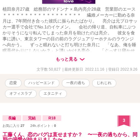
植田奈月27歳 総務部のマドンナ × 島内亮介28歳 営業部のエース
＊＊＊＊＊＊＊＊＊＊＊＊＊＊＊＊＊＊ 繊維メーカーに勤める奈
月は、7年間付き合った彼氏に振られたばかり。 亮介は元プロサッ
カー選手で会社でNo.1のイケメン。 会社の帰り道、自転車にぶつ
かりそうになり転んでしまった奈月を助けたのは亮介。 彼女を食
事に誘い、東京タワーの目の前のラグジュアリーホテルのラウンジ
へ向かう。 ずっと眠れないと打ち明けた奈月に 「なあ、俺を睡
眠薬代わりにしないか？」と誘いかける亮介。 「ぐっすり寝かせ
てあけるよ、俺が。つらいことなんかなかったと思えるぐらい、頭
もっと見る
が真っ白になるまで甘やかして」 そうして、一夜の過ちを犯した
ふたりは、その後…… ＊＊＊＊＊＊＊＊＊＊＊＊＊＊＊＊＊＊ ク
文字数 50,827
| 最終更新日 2022.11.16
| 登録日 2022.9.26
ールな遊び人と思いきや、実は超熱血でとっても一途な亮介と、失
恋拗らせ女子奈月のじれじれハッピーエンド・ラブストーリー(^▽^)
恋愛
ハッピーエンド
一夜の過ち
じれじれ
他サイトで、中短編１位、トレンド1位を獲得した作品です❣️
オフィスラブ
エタニティ
長編
完結
R18
3
お気に入り:
27
24h.ポイント：
0
工藤くん、恋のバグは直せますか？ 〜一夜の過ちから、同
期の溺愛が始まりました〜