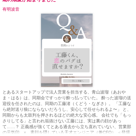
有明波音
とあるスタートアップで法人営業を担当する、青山波瑠（あおや
ま・はる）は、同期会ですっかり酔っ払っていた。 酔った波瑠の送
迎役を任されたのは、同期の工藤渚（くどう・なぎさ）。 「工藤な
ら絶対送り狼にならないだろうし、安心して任せられるよ〜」 と、
同期からも太鼓判を押されるほどの絶大な安心感。 会社でも「もっ
さりしてる」と言われ垢抜けない工藤には、実は裏の顔があっ
て……？ 正義感が強くてとある過去から立ち直れていない、営業部
の元気印 × 素顔を隠している天才エンジニア（兼CEO） ＜登場