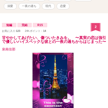
溺愛
一夜の過ち
現代
恋愛
短編
完結
R15
2
お気に入り:
123
24h.ポイント：
14
甘やかしてあげたい、傷ついたきみを。 〜真実の恋は強引
で優しいハイスペックな彼との一夜の過ちからはじまった〜
泉南佳那