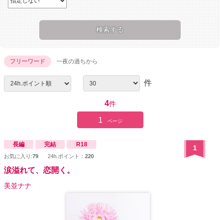
フリーワード
一夜の過ちから
件
4
件
1
ページ
長編
完結
R18
1
お気に入り:
79
24h.ポイント：
220
涙溢れて、恋開く。
美並ナナ