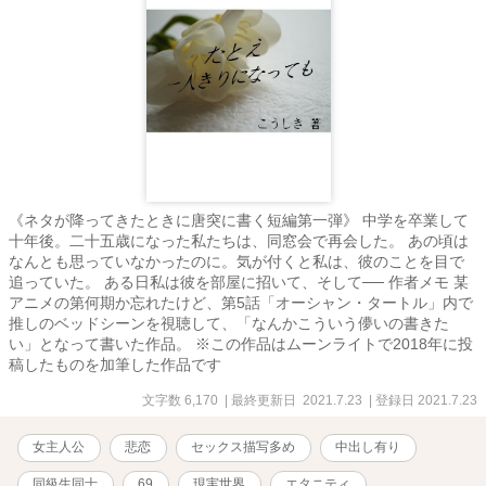
《ネタが降ってきたときに唐突に書く短編第一弾》 中学を卒業して
十年後。二十五歳になった私たちは、同窓会で再会した。 あの頃は
なんとも思っていなかったのに。気が付くと私は、彼のことを目で
追っていた。 ある日私は彼を部屋に招いて、そして── 作者メモ 某
アニメの第何期か忘れたけど、第5話「オーシャン・タートル」内で
推しのベッドシーンを視聴して、「なんかこういう儚いの書きた
い」となって書いた作品。 ※この作品はムーンライトで2018年に投
稿したものを加筆した作品です
文字数 6,170
| 最終更新日 2021.7.23
| 登録日 2021.7.23
女主人公
悲恋
セックス描写多め
中出し有り
同級生同士
69
現実世界
エタニティ