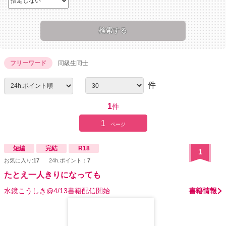
フリーワード
同級生同士
件
1
件
1
ページ
短編
完結
R18
1
お気に入り:
17
24h.ポイント：
7
たとえ一人きりになっても
水鏡こうしき@4/13書籍配信開始
書籍情報