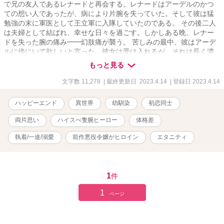
で兄の友人であるレナードと再会する。レナードはアーデルのかつ
ての想い人であったが、病により片腕を失っていた。そして彼は猛
勉強の末に軍医として王立軍に入隊していたのである。 その後二人
は夫婦として結ばれ、幸せな日々を過ごす。しかしある晩、レナー
ドを失った腕の痛み━━幻肢痛が襲う。 苦しみの最中、彼はアーデ
ルに傍にいて欲しいと言った。彼女は受け入れるが、それは長く濃
密な夜の幕開けであった。 +身体欠損表現有り。
もっと見る
文字数 11,278
| 最終更新日 2023.4.14
| 登録日 2023.4.14
ハッピーエンド
異世界
幼馴染
初恋同士
両片思い
ハイスぺ隻腕ヒーロー
体格差
執着/一途/溺愛
前作悪役令嬢がヒロイン
エタニティ
1
件
1
ページ