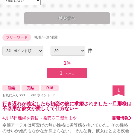
フリーワード
執着/一途/溺愛
件
1
件
1
ページ
短編
完結
R18
1
お気に入り:
221
24h.ポイント：
0
行き遅れが確定したら初恋の彼に求婚されました～旦那様は
不器用な彼女が愛しくて仕方ない～
4月13日離縁を覚悟～発売♡二階堂まや
書籍情報
令嬢アーデルは可愛げの無い性格に劣等感を抱いていた。その性格
のせいか婚約もなかなか決まらない。 そんな折、彼女はとある夜会