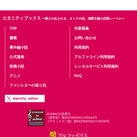
エタニティブックス
〜愛され乱される、オトナの恋。溺愛主義の恋愛レーベル〜
TOP
作家募集
書籍
お問い合わせ
番外編小説
利用規約
公式漫画
アルファコイン利用規約
投稿小説
レンタルサービス利用規約
アニメ
FAQ
ファンレターの送り先
JASRAC許諾番号
《通常版》第9025660001Y45040号
《デラックス♡版》第9025660002Y45038号