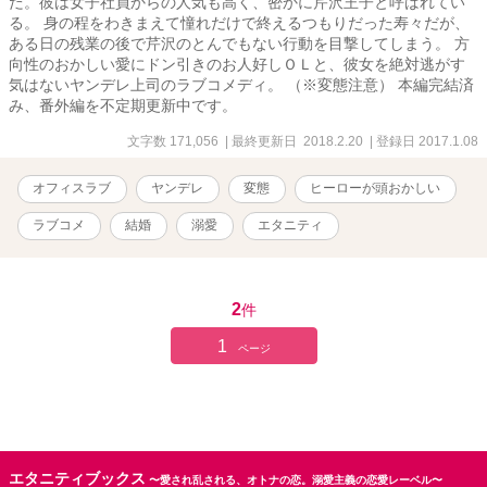
だ。彼は女子社員からの人気も高く、密かに芹沢王子と呼ばれてい
る。 身の程をわきまえて憧れだけで終えるつもりだった寿々だが、
ある日の残業の後で芹沢のとんでもない行動を目撃してしまう。 方
向性のおかしい愛にドン引きのお人好しＯＬと、彼女を絶対逃がす
気はないヤンデレ上司のラブコメディ。 （※変態注意） 本編完結済
み、番外編を不定期更新中です。
文字数 171,056
| 最終更新日 2018.2.20
| 登録日 2017.1.08
オフィスラブ
ヤンデレ
変態
ヒーローが頭おかしい
ラブコメ
結婚
溺愛
エタニティ
2
件
1
ページ
エタニティブックス
〜愛され乱される、オトナの恋。溺愛主義の恋愛レーベル〜