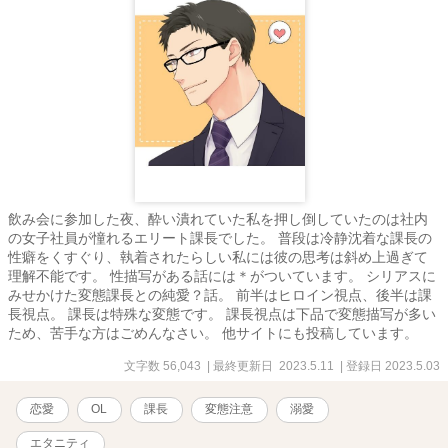
飲み会に参加した夜、酔い潰れていた私を押し倒していたのは社内
の女子社員が憧れるエリート課長でした。 普段は冷静沈着な課長の
性癖をくすぐり、執着されたらしい私には彼の思考は斜め上過ぎて
理解不能です。 性描写がある話には＊がついています。 シリアスに
みせかけた変態課長との純愛？話。 前半はヒロイン視点、後半は課
長視点。 課長は特殊な変態です。 課長視点は下品で変態描写が多い
ため、苦手な方はごめんなさい。 他サイトにも投稿しています。
文字数 56,043
| 最終更新日 2023.5.11
| 登録日 2023.5.03
恋愛
OL
課長
変態注意
溺愛
エタニティ