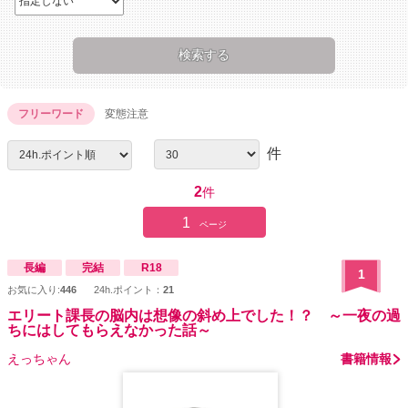
フリーワード
変態注意
件
2
件
1
ページ
長編
完結
R18
1
お気に入り:
446
24h.ポイント：
21
エリート課長の脳内は想像の斜め上でした！？ ～一夜の過
ちにはしてもらえなかった話～
えっちゃん
書籍情報