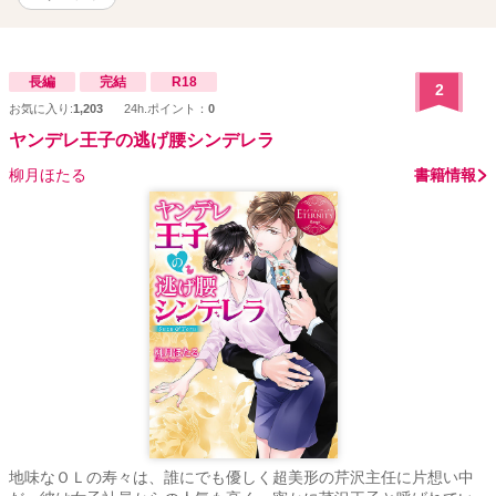
長編
完結
R18
2
お気に入り:
1,203
24h.ポイント：
0
ヤンデレ王子の逃げ腰シンデレラ
柳月ほたる
書籍情報
地味なＯＬの寿々は、誰にでも優しく超美形の芹沢主任に片想い中