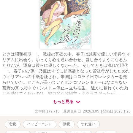
ときは昭和初期──。 戦後の瓦礫の中、春子は誠実で優しい米兵ウィ
リアムに出会う。ゆっくり心を通い合わせ、愛し合うようになるふ
たりだが、運命は彼らに優しくなかった。 そしてときは流れて現代
──。 春子のひ孫・乃亜はすでに超高齢となった曽祖母がしたためた
ウィリアムへの手紙を託され、米国はコロラド州でレンタカーを走
らせていた。ところが乗っていたポンコツレンタカーはなにもない
荒野の真っ只中でエンスト→停止→立ち往生。 途方に暮れていた乃
亜を助けてくれたのは、魅力的な牧場主・ダグラスだったが……。
二世代にわたる愛の軌跡の物語。 それぞれの時代にそれぞれの男女
もっと見る
が選ぶ、恋の行方は。 【実在する地名・国名などが度々登場します
が、あくまでフィクションであり、実際のものとは関係ありませ
文字数 179,713
| 最終更新日 2026.3.05
| 登録日 2026.1.26
ん。創造物としてお楽しみください。ムーンライトノベルズ様他に
も掲載。表紙画像はコマKoma様によるものです、無断転載禁止】
恋愛
ハッピーエンド
溺愛
すれ違い