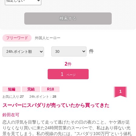
フリーワード
外国人ヒーロー
件
2
件
1
ページ
短編
完結
R18
1
お気に入り:
27
24h.ポイント：
28
スーパーにスパダリが売っていたから買ってきた
鈴田在可
恋人の浮気を目撃して走って逃げたその日の夜のこと。ヤケ酒が足
りなくなり買いに来た24時間営業のスーパーで、私はあり得ない光
景を見てしまう。私の視線の先には、“スパダリ100万円”という値札