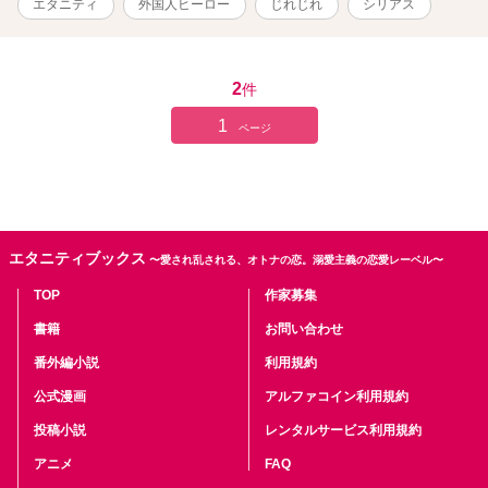
エタニティ
外国人ヒーロー
じれじれ
シリアス
2
件
1
ページ
エタニティブックス
〜愛され乱される、オトナの恋。溺愛主義の恋愛レーベル〜
TOP
作家募集
書籍
お問い合わせ
番外編小説
利用規約
公式漫画
アルファコイン利用規約
投稿小説
レンタルサービス利用規約
アニメ
FAQ