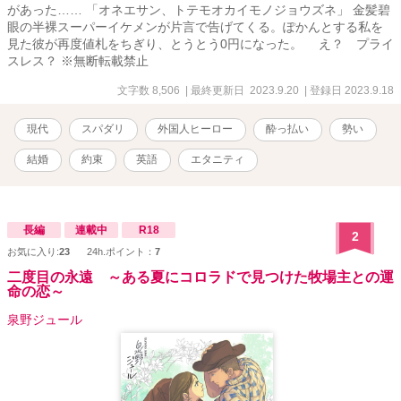
があった…… 「オネエサン、トテモオカイモノジョウズネ」 金髪碧
眼の半裸スーパーイケメンが片言で告げてくる。ぽかんとする私を
見た彼が再度値札をちぎり、とうとう0円になった。 え？ プライ
スレス？ ※無断転載禁止
文字数 8,506
| 最終更新日 2023.9.20
| 登録日 2023.9.18
現代
スパダリ
外国人ヒーロー
酔っ払い
勢い
結婚
約束
英語
エタニティ
長編
連載中
R18
2
お気に入り:
23
24h.ポイント：
7
二度目の永遠 ～ある夏にコロラドで見つけた牧場主との運
命の恋～
泉野ジュール