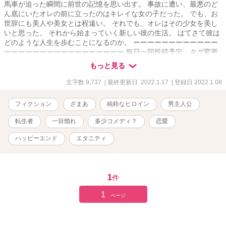
馬車が迫った瞬間に前世の記憶を思い出す。 事故に遭い、最悪のど
ん底にいたオレの前に立ったのはキレイな女の子だった。 でも、お
世辞にも美人や美女とは程遠い。 それでも、オレはその少女を美し
いと思った。 それから始まっていく新しい彼の生活。 はてさて彼は
どのような人生を歩むことになるのか。 ーーーーーーーーーーーー
ーーーーーーーーーーーーーーーーー 毎日一回投稿予定。タグ変更
可能性あり。
もっと見る
文字数 9,737
| 最終更新日 2022.1.17
| 登録日 2022.1.08
フィクション
ざまあ
純粋なヒロイン
男主人公
転生者
一目惚れ
多少コメディ？
恋愛
ハッピーエンド
エタニティ
1
件
1
ページ