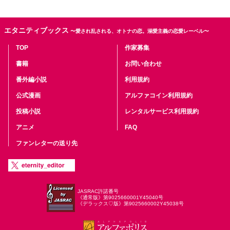
エタニティブックス
〜愛され乱される、オトナの恋。溺愛主義の恋愛レーベル〜
TOP
作家募集
書籍
お問い合わせ
番外編小説
利用規約
公式漫画
アルファコイン利用規約
投稿小説
レンタルサービス利用規約
アニメ
FAQ
ファンレターの送り先
JASRAC許諾番号
《通常版》第9025660001Y45040号
《デラックス♡版》第9025660002Y45038号