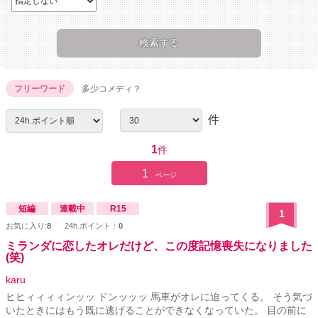
フリーワード
多少コメディ？
件
1
件
1
ページ
短編
連載中
R15
1
お気に入り:
8
24h.ポイント：
0
ミランダに恋したオレだけど、この度記憶喪失になりました
(笑)
karu
ヒヒィィィィンッッ ドンッッッ 馬車がオレに迫ってくる。 そう気づ
いたときにはもう既に逃げることができなくなっていた。 目の前に