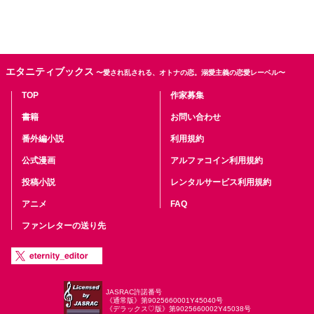
エタニティブックス
〜愛され乱される、オトナの恋。溺愛主義の恋愛レーベル〜
TOP
作家募集
書籍
お問い合わせ
番外編小説
利用規約
公式漫画
アルファコイン利用規約
投稿小説
レンタルサービス利用規約
アニメ
FAQ
ファンレターの送り先
JASRAC許諾番号
《通常版》第9025660001Y45040号
《デラックス♡版》第9025660002Y45038号