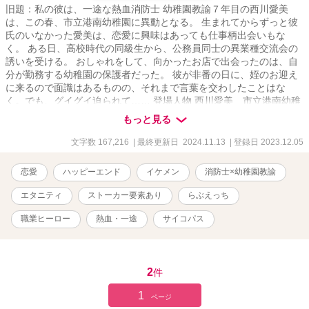
旧題：私の彼は、一途な熱血消防士 幼稚園教諭７年目の西川愛美
は、この春、市立港南幼稚園に異動となる。 生まれてからずっと彼
氏のいなかった愛美は、恋愛に興味はあっても仕事柄出会いもな
く。 ある日、高校時代の同級生から、公務員同士の異業種交流会の
誘いを受ける。 おしゃれをして、向かったお店で出会ったのは、自
分が勤務する幼稚園の保護者だった。 彼が非番の日に、姪のお迎え
に来るので面識はあるものの、それまで言葉を交わしたことはな
く。でも、グイグイ迫られて…… 登場人物 西川愛美 市立港南幼稚
園教諭 大塚誠司 消防署勤務、救急救命士の資格を持つ こちらはベ
もっと見る
リーズカフェさんにも同時に公開しております。 (R18描写について
は、ベリーズカフェさんのサイトは調整しております) 毎日6:00、
文字数 167,216
| 最終更新日 2024.11.13
| 登録日 2023.12.05
22:00更新 連載開始日 2023/12/05 完結日 2023/12/31 作品の無断
転載はご遠慮ください。
恋愛
ハッピーエンド
イケメン
消防士×幼稚園教諭
エタニティ
ストーカー要素あり
らぶえっち
職業ヒーロー
熱血・一途
サイコパス
2
件
1
ページ