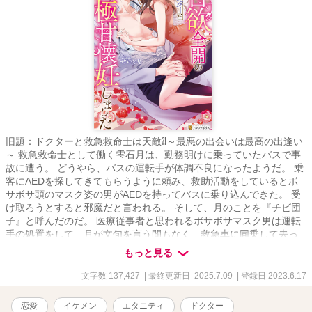
旧題：ドクターと救急救命士は天敵⁈～最悪の出会いは最高の出逢い
～ 救急救命士として働く雫石月は、勤務明けに乗っていたバスで事
故に遭う。 どうやら、バスの運転手が体調不良になったようだ。 乗
客にAEDを探してきてもらうように頼み、救助活動をしているとボ
サボサ頭のマスク姿の男がAEDを持ってバスに乗り込んできた。 受
け取ろうとすると邪魔だと言われる。 そして、月のことを『チビ団
子』と呼んだのだ。 医療従事者と思われるボサボサマスク男は運転
手の処置をして、月が文句を言う間もなく、救急車に同乗して去っ
てしまった。 最悪の出会いをし、二度と会いたくない相手の正体は⁇
もっと見る
作品はフィクションです。 本来の仕事内容とは異なる描写があると
思います。
文字数 137,427
| 最終更新日 2025.7.09
| 登録日 2023.6.17
恋愛
イケメン
エタニティ
ドクター