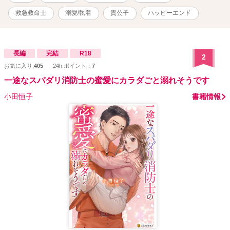
救急救命士
溺愛/執着
貴公子
ハッピーエンド
長編
完結
R18
2
お気に入り:
405
24h.ポイント：
7
一途なスパダリ消防士の蜜愛にカラダごと溺れそうです
小田恒子
書籍情報