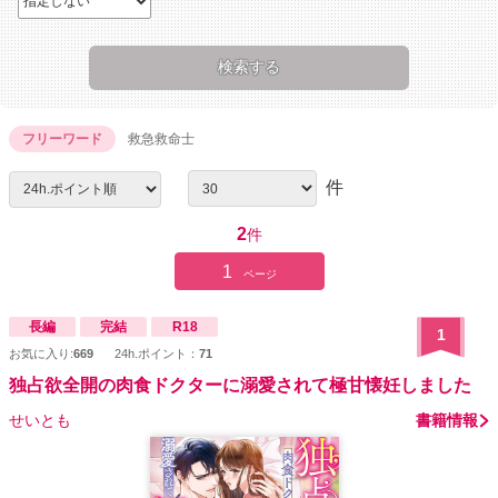
フリーワード
救急救命士
件
2
件
1
ページ
長編
完結
R18
1
お気に入り:
669
24h.ポイント：
71
独占欲全開の肉食ドクターに溺愛されて極甘懐妊しました
せいとも
書籍情報